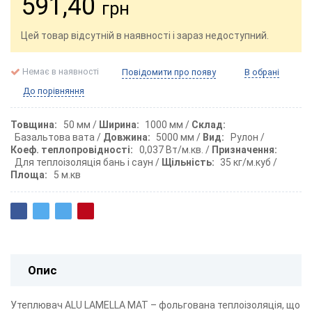
591,40
грн
Цей товар відсутній в наявності і зараз недоступний.
Немає в наявності
Повідомити про появу
В обрані
До порівняння
Товщина
50 мм
Ширина
1000 мм
Склад
Базальтова вата
Довжина
5000 мм
Вид
Рулон
Коеф. теплопровідності
0,037 Вт/м.кв.
Призначення
Для теплоізоляція бань і саун
Щільність
35 кг/м.куб
Площа
5 м.кв
Опис
Утеплювач ALU LAMELLA MAT – фольгована теплоізоляція, що