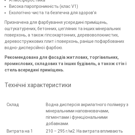
Висока паропроникність (клас V1)
Екологічно чиста та безпечна для здоров’я
Призначена для фарбування усередині приміщень,
оштукатурених, бетонних, цегляних та інших мінеральних
поверхонь, а також гіпсокартонних, деревоволокнистих,
деревостружкових плит і поверхонь, раніше пофарбованих
водно-дисперсійної фарбою.
Рекомендована для фасадів житлових, торгівельних,
промислових, складових та інших будівель, а також стін і
стель всередині приміщень.
Технічні характеристики
Склад
Водна дисперсія акрилатного полімеру з
мінеральними наповнювачами,
пігментами і функціональними
добавками.
Витрата на 1
210 – 295 г/м2. На витрата впливають