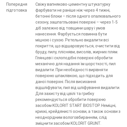
Попередня
Свіжу вапняково-цементну штукатурку
підготовка
фарбувати не раніше ніж через 4 тижні,
бетонні блоки – після одного опалювального
сезону, зашпатльовані поверхні – через 1-5
діб залежно від товщини шару і умов
нанесення. Фарбується повинна бути
міцною і сухою. Ретельно видалити всі
покриття, що відшаровуються, очистити від
бруду, пилу, плісняви, висолів, жирних плям.
Глянцеві і склоподібні поверхні обробити
механічно для надання їм шорсткості, пил
видалити. При необхідності вирівняти
поверхню шпаклівкою, що підходить для
даної поверхні. Після висихання
відшліфувати, пил від шліфування видалити.
Для захисту від цвілі та грибку
рекомендується обробити поверхню
засобом KOLORIT START BIOSTOP. Неміцні,
крихкі, крейдянисті основи, а також основи з
неоднорідним вологовбиранням, слід
зміцнити засобом KOLORIT GRUNT.