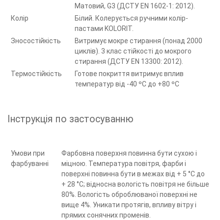
Матовий, G3 (ДСТУ EN 1602-1: 2012).
Колір
Білий. Колерується ручними колір-
пастами KOLORIT.
Зносостійкість
Витримує мокре стирання (понад 2000
циклів). 3 клас стійкості до мокрого
стирання (ДСТУ EN 13300: 2012).
Термостійкість
Готове покриття витримує вплив
температур від -40 ºС до +80 ºС
Інструкція по застосуванню
Умови при
Фарбовна поверхня повинна бути сухою і
фарбуванні
міцною. Температура повітря, фарби і
поверхні повинна бути в межах від + 5 °С до
+ 28 °С; відносна вологість повітря не більше
80%. Вологість оброблюваної поверхні не
вище 4%. Уникати протягів, впливу вітру і
прямих сонячних променів.