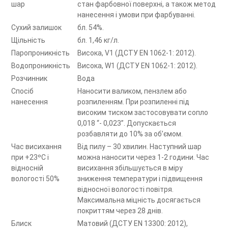
шар
стан фарбовної поверхні, а також метод
нанесення і умови при фарбуванні.
Сухий залишок
бл. 54%.
Щільність
бл. 1,46 кг/л.
Паропроникність
Висока, V1 (ДСТУ EN 1062-1: 2012).
Водопроникність
Висока, W1 (ДСТУ EN 1062-1: 2012).
Розчинник
Вода
Спосіб
Наносити валиком, пензлем або
нанесення
розпиленням. При розпиленні під
високим тиском застосовувати сопло
0,018 “- 0,023”. Допускається
розбавляти до 10% за об’ємом.
Час висихання
Від пилу – 30 хвилин. Наступний шар
при +23ºС і
можна наносити через 1-2 години. Час
відносній
висихання збільшується в міру
вологості 50%
зниження температури і підвищення
відносної вологості повітря.
Максимальна міцність досягається
покриттям через 28 днів.
Блиск
Матовий (ДСТУ EN 13300: 2012),