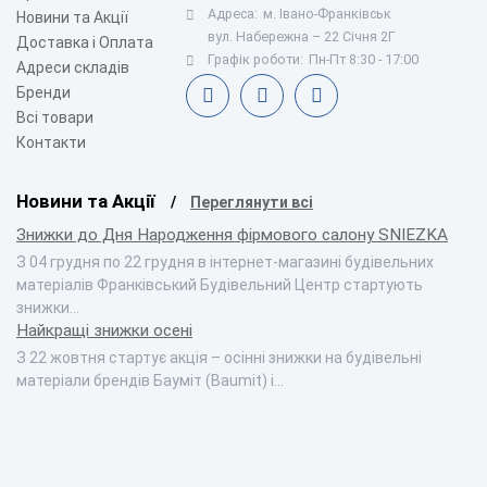
Адреса:
м. Івано-Франківськ
Новини та Акції
вул. Набережна – 22 Січня 2Г
Доставка і Оплата
Графік роботи:
Пн-Пт 8:30 - 17:00
Адреси складів
Бренди
Всі товари
Контакти
Новини та Акції
Переглянути всі
Знижки до Дня Народження фірмового салону SNIEZKA
З 04 грудня по 22 грудня в інтернет-магазині будівельних
матеріалів Франківський Будівельний Центр стартують
знижки…
Найкращі знижки осені
З 22 жовтня стартує акція – осінні знижки на будівельні
матеріали брендів Бауміт (Baumit) і…