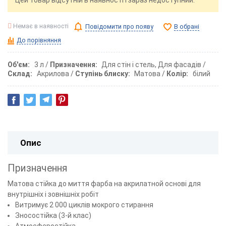
Цей товар відсутній в наявності і зараз недоступний.
Немає в наявності
Повідомити про появу
В обрані
До порівняння
Об'єм
3 л
Призначення
Для стін і стель, Для фасадів
Склад
Акрилова
Ступінь блиску
Матова
Колір
білий
Опис
Призначення
Матова стійка до миття фарба на акрилатной основі для
внутрішніх і зовнішніх робіт
Витримує 2 000 циклів мокрого стирання
Зносостійка (3-й клас)
Атмосферостійка