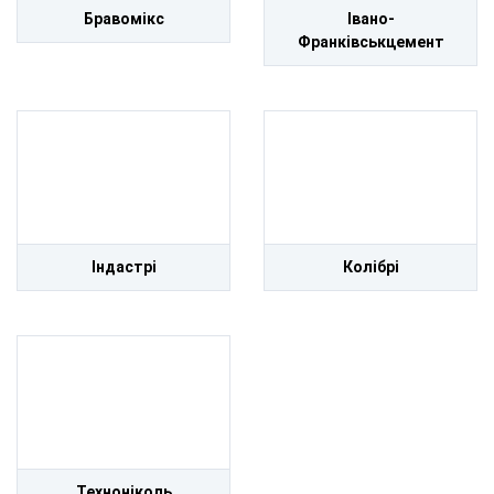
Бравомікс
Івано-
Франківськцемент
Індастрі
Колібрі
Техноніколь