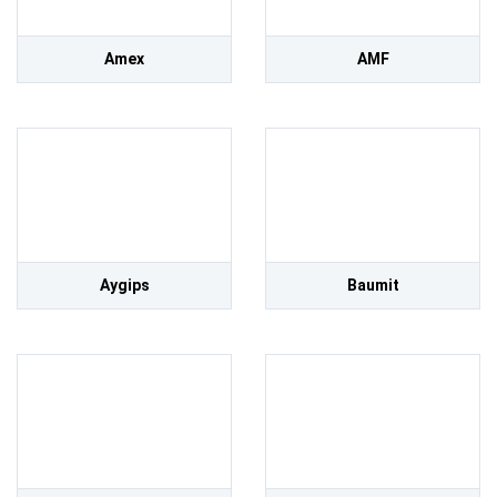
Amex
AMF
Aygips
Baumit