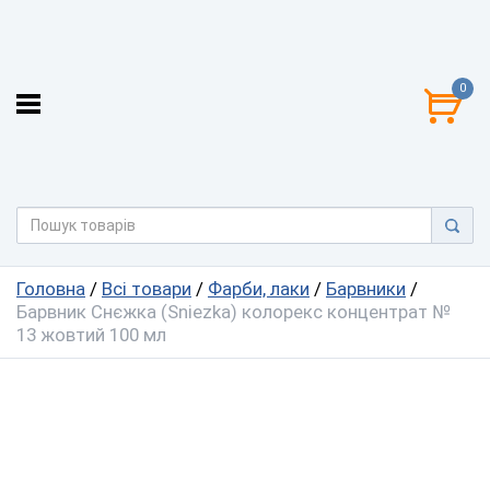
0
Головна
/
Всі товари
/
Фарби, лаки
/
Барвники
/
Барвник Снєжка (Sniezka) колорекс концентрат №
13 жовтий 100 мл