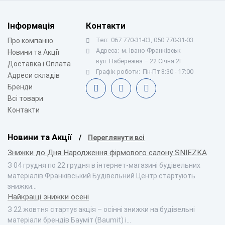
Інформація
Контакти
Тел:
067 770-31-03, 050 770-31-03
Про компанію
Адреса:
м. Івано-Франківськ
Новини та Акції
вул. Набережна – 22 Січня 2Г
Доставка і Оплата
Графік роботи:
Пн-Пт 8:30 - 17:00
Адреси складів
Бренди
Всі товари
Контакти
Новини та Акції
Переглянути всі
Знижки до Дня Народження фірмового салону SNIEZKA
З 04 грудня по 22 грудня в інтернет-магазині будівельних
матеріалів Франківський Будівельний Центр стартують
знижки…
Найкращі знижки осені
З 22 жовтня стартує акція – осінні знижки на будівельні
матеріали брендів Бауміт (Baumit) і…