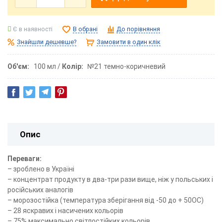
Є в наявності
В обрані
До порівняння
Знайшли дешевше?
Замовити в один клік
Об'єм
100 мл
Колір
№21 темно-коричневий
Опис
Переваги:
– зроблено в Україні
– концентрат продукту в два-три рази вище, ніж у польських і
російських аналогів
– морозостійка (температура зберігання від -50 до + 50ОС)
– 28 яскравих і насичених кольорів
– 75% максимально світлостійких кольорів