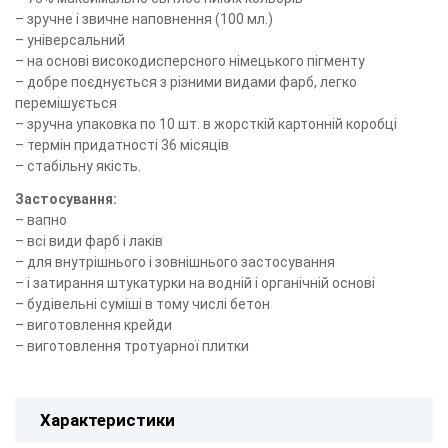
– зручне і звичне наповнення (100 мл.)
– універсальний
– на основі високодисперсного німецького пігменту
– добре поєднується з різними видами фарб, легко
перемішується
– зручна упаковка по 10 шт. в жорсткій картонній коробці
– термін придатності 36 місяців
– стабільну якість.
Застосування:
– вапно
– всі види фарб і лаків
– для внутрішнього і зовнішнього застосування
– і затирання штукатурки на водній і органічній основі
– будівельні суміші в тому числі бетон
– виготовлення крейди
– виготовлення тротуарної плитки
Характеристики