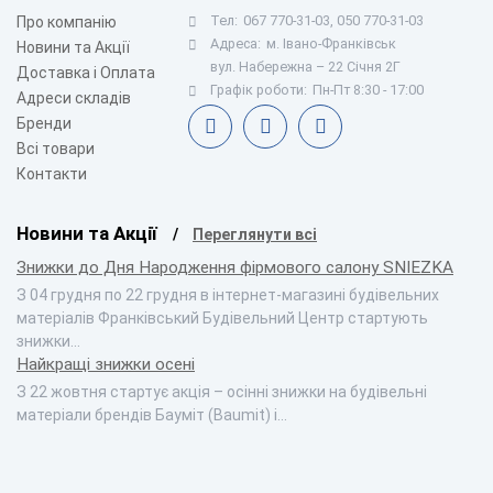
Тел:
067 770-31-03, 050 770-31-03
Про компанію
Адреса:
м. Івано-Франківськ
Новини та Акції
вул. Набережна – 22 Січня 2Г
Доставка і Оплата
Графік роботи:
Пн-Пт 8:30 - 17:00
Адреси складів
Бренди
Всі товари
Контакти
Новини та Акції
Переглянути всі
Знижки до Дня Народження фірмового салону SNIEZKA
З 04 грудня по 22 грудня в інтернет-магазині будівельних
матеріалів Франківський Будівельний Центр стартують
знижки…
Найкращі знижки осені
З 22 жовтня стартує акція – осінні знижки на будівельні
матеріали брендів Бауміт (Baumit) і…