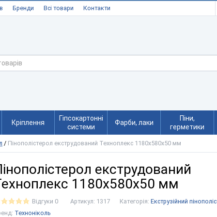
в
Бренди
Всі товари
Контакти
Гіпсокартонні
Піни,
Кріплення
Фарби, лаки
системи
герметики
л
/
Пінополістерол екструдований Техноплекс 1180х580х50 мм
Пінополістерол екструдований
Техноплекс 1180х580х50 мм
Відгуки 0
Артикул:
1317
Категорія:
Екструзійний пінополі
ренд:
Техноніколь