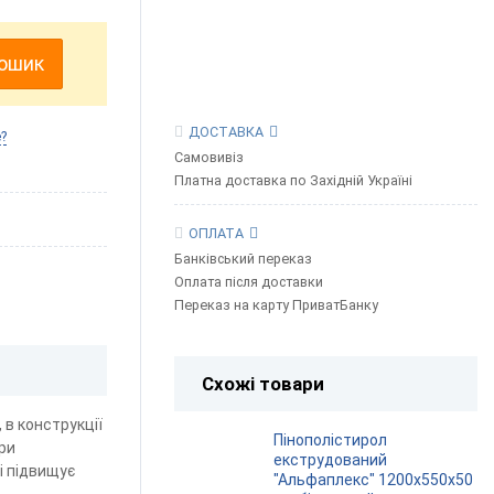
кошик
ДОСТАВКА
?
Самовивіз
Платна доставка по Західній Україні
ОПЛАТА
Банківський переказ
Оплата після доставки
Переказ на карту ПриватБанку
Схожі товари
 в конструкції
Пінополістирол
ри
екструдований
і підвищує
"Альфаплекс" 1200х550х50