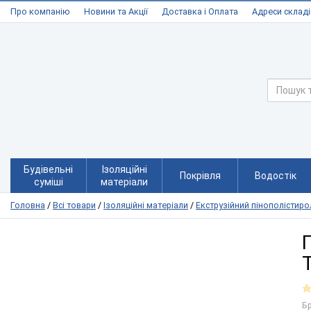
Про компанію
Новини та Акції
Доставка і Оплата
Адреси складі
Будівельні
Ізоляційні
Покрівля
Водостік
суміші
матеріали
Головна
/
Всі товари
/
Ізоляційні матеріали
/
Екструзійний пінополістиро
Б