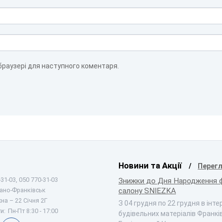
 браузері для наступного коментаря.
Новини та Акції
Перегл
31-03, 050 770-31-03
Знижки до Дня Народження 
вано-Франківськ
салону SNIEZKA
на – 22 Січня 2Г
З 04 грудня по 22 грудня в інт
и:
Пн-Пт 8:30 - 17:00
будівельних матеріалів Франкі