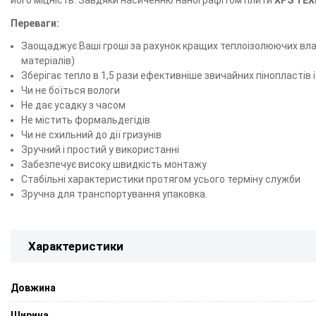
його міцність. Завдяки насиченню нанографітом плити
XPS ТЕ
Переваги:
Заощаджує Ваші гроші за рахунок кращих теплоізолюючих влас
матеріалів)
Зберігає тепло в 1,5 рази ефективніше звичайних пінопластів і
Чи не боїться вологи
Не дає усадку з часом
Не містить формальдегідів
Чи не схильний до дії гризунів
Зручний і простий у використанні
Забезпечує високу швидкість монтажу
Стабільні характеристики протягом усього терміну служби
Зручна для транспортування упаковка.
Характеристики
Довжина
Ширина