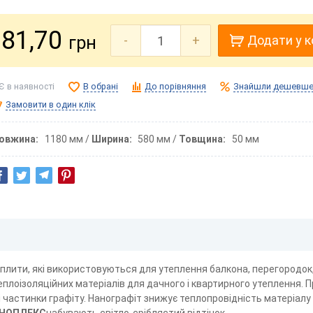
81,70
грн
-
+
Додати у 
Є в наявності
В обрані
До порівняння
Знайшли дешевше
Замовити в один клік
овжина
1180 мм
Ширина
580 мм
Товщина
50 мм
 плити, які використовуються для утеплення балкона, перегородок,
плоізоляційних матеріалів для дачного і квартирного утеплення. П
частинки графіту. Нанографіт знижує теплопровідність матеріалу 