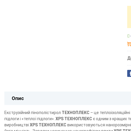
Д
Опис
Екструзійний пінополістирол
ТЕХНОПЛЕКС
– це теплоізоляційні
підлоги і «теплої підлоги».
XPS ТЕХНОПЛЕКС
є одним з кращих те
виробництві
XPS ТЕХНОПЛЕКС
використовуються нанорозмірні 