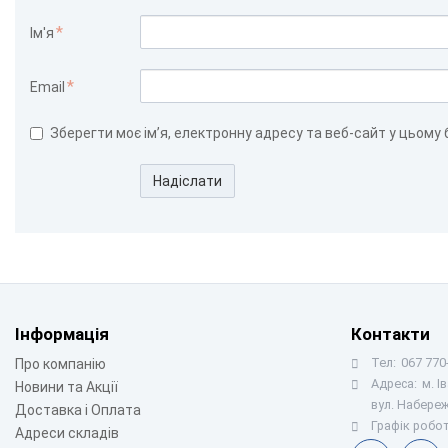
Ім'я
Email
Зберегти моє ім’я, електронну адресу та веб-сайт у цьому
Надіслати
Інформація
Контакти
Тел:
067 770-
Про компанію
Адреса:
м. І
Новини та Акції
вул. Набереж
Доставка і Оплата
Графік робот
Адреси складів