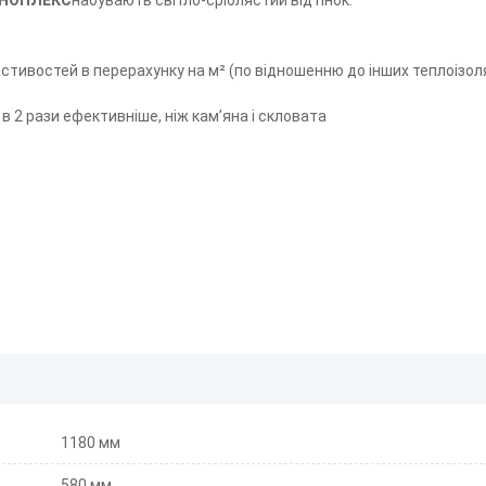
ХНОПЛЕКС
набувають світло-сріблястий відтінок.
тивостей в перерахунку на м² (по відношенню до інших теплоізол
 в 2 рази ефективніше, ніж кам’яна і скловата
1180 мм
580 мм