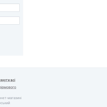
янути всі
фірмового
ернет-магазині
вський