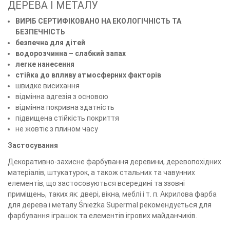
ДЕРЕВА І МЕТАЛУ
ВИРІБ СЕРТИФІКОВАНО НА ЕКОЛОГІЧНІСТЬ ТА
БЕЗПЕЧНІСТЬ
безпечна для дітей
водорозчинна – слабкий запах
легке нанесення
стійка до впливу атмосферних факторів
швидке висихання
відмінна адгезія з основою
відмінна покривна здатність
підвищена стійкість покриття
не жовтіє з плином часу
Застосування
Декоративно-захисне фарбування деревини, деревопохідних
матеріалів, штукатурок, а також стальних та чавунних
елементів, що застосовуються всередині та ззовні
приміщень, таких як: двері, вікна, меблі і т. п. Акрилова фарба
для дерева і металу Śnieżka Supermal рекомендується для
фарбування іграшок та елементів ігрових майданчиків.