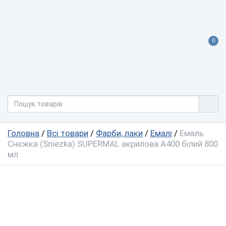
0
Головна
/
Всі товари
/
Фарби, лаки
/
Емалі
/
Емаль
Снєжка (Sniezka) SUPERMAL акрилова А400 білий 800
мл