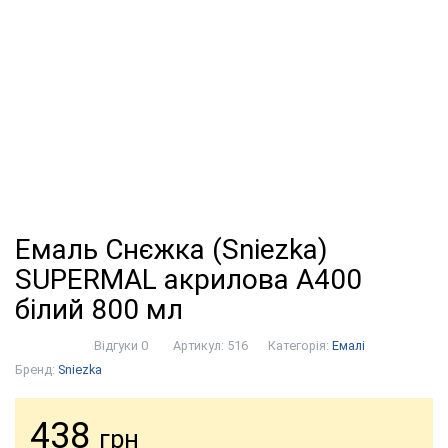
Емаль Снєжка (Sniezka)
SUPERMAL акрилова А400
білий 800 мл
Відгуки 0
Артикул:
516
Категорія:
Емалі
Бренд:
Sniezka
438
грн