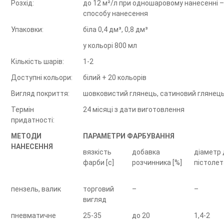
Розхід:
до 12 м²/л при одношаровому нанесенні –
способу нанесення
Упаковки:
біла 0,4 дм³, 0,8 дм³
у кольорі 800 мл
Кількість шарів:
1-2
Доступні кольори:
білий + 20 кольорів
Вигляд покриття:
шовковистий глянець, сатиновий глянец
Термін
24 місяці з дати виготовлення
придатності:
МЕТОДИ
ПАРАМЕТРИ ФАРБУВАННЯ
НАНЕСЕННЯ
вязкість
добавка
діаметр 
фарби [с]
розчинника [%]
пістолет
пензель, валик
торговий
–
–
вигляд
пневматичне
25-35
до 20
1,4-2