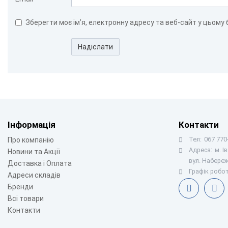
Зберегти моє ім’я, електронну адресу та веб-сайт у цьому
Надіслати
Інформація
Контакти
Тел:
067 770-
Про компанію
Адреса:
м. І
Новини та Акції
вул. Набереж
Доставка і Оплата
Графік робот
Адреси складів
Бренди
Всі товари
Контакти