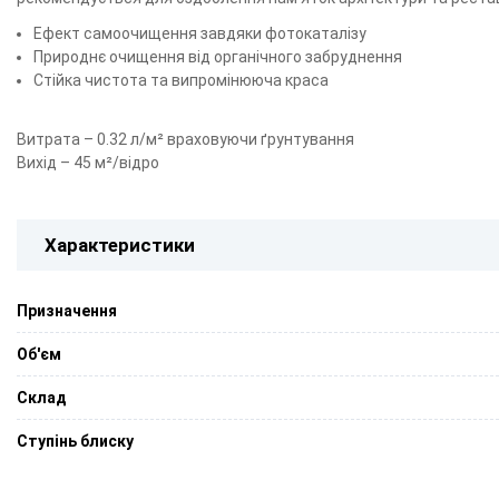
Ефект самоочищення завдяки фотокаталізу
Природнє очищення від органічного забруднення
Стійка чистота та випромінююча краса
Витрата – 0.32 л/м² враховуючи ґрунтування
Вихід – 45 м²/відро
Характеристики
Призначення
Об'єм
Склад
Ступінь блиску