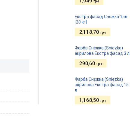
1,949
грн
Екстра фасад Снєжка 15л
[20 кг]
2,118,70
грн
Фарба Снєжка (Sniezka)
акрилова Екстра фасад 3 л
290,60
грн
Фарба Снєжка (Sniezka)
акрилова Екстра фасад 15
л
1,168,50
грн