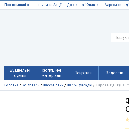
Про компанію
Новини та Акції
Доставка і Оплата
Адреси складі
Будівельні
Ізоляційні
Покрівля
Водостік
суміші
матеріали
Головна
/
Всі товари
/
Фарби, лаки
/
Фарби фасадні
/
Фарба Бауміт (Baum
C