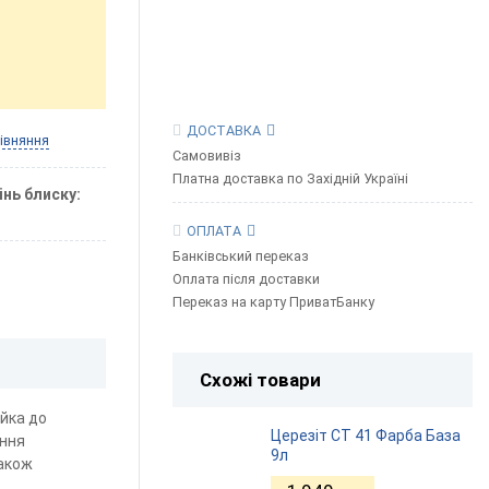
ДОСТАВКА
івняння
Самовивіз
Платна доставка по Західній Україні
інь блиску
ОПЛАТА
Банківський переказ
Оплата після доставки
Переказ на карту ПриватБанку
Схожі товари
ійка до
Церезіт СТ 41 Фарба База
ання
9л
Також