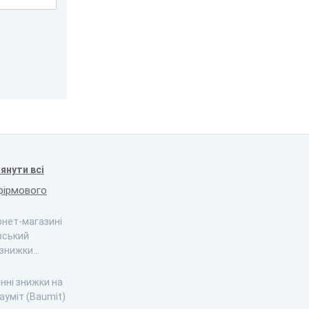
янути всі
фірмового
ернет-магазині
вський
 знижки…
інні знижки на
ауміт (Baumit)