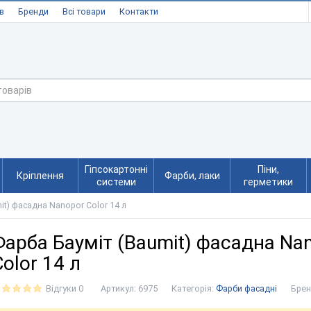
в
Бренди
Всі товари
Контакти
Гіпсокартонні
Піни,
Кріплення
Фарби, лаки
системи
герметики
it) фасадна Nanopor Color 14 л
Фарба Бауміт (Baumit) фасадна Na
olor 14 л
Відгуки 0
Артикул:
6975
Категорія:
Фарби фасадні
Брен