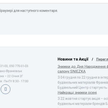
 браузері для наступного коментаря.
Новини та Акції
Перегл
31-03, 050 770-31-03
Знижки до Дня Народження 
вано-Франківськ
салону SNIEZKA
на – 22 Січня 2Г
З 04 грудня по 22 грудня в інт
и:
Пн-Пт 8:30 - 17:00
будівельних матеріалів Франкі
Будівельний Центр стартують
Найкращі знижки осені
З 22 жовтня стартує акція – ос
будівельні матеріали брендів Б