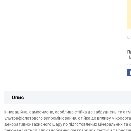
П
Опис
Інноваційна, самоочисна, особливо стійка до забруднень та ат
ультрафіолетового випромінювання, стійка до впливу мікроорга
декоративно-захисного шару по підготовлених мінеральних та ор
рекомендується для оздоблення пам’яток архітектури та реставр