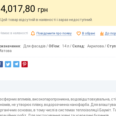
4,017,80
грн
Цей товар відсутній в наявності і зараз недоступний.
Немає в наявності
Повідомити про появу
В обрані
До пор
ризначення
Для фасадів
Об'єм
14 л
Склад
Акрилова
Ступ
Матова
мосферних впливів, високопаропроникна, водовідштовхувальна, ст
нізмів, не утворює плівку, водорозчинна нанофарба. Для влаштув
ганічних основах, в тому числі в системах теплоізоляції Бауміт. 
аційних робіт. Для застосування зовні та усередині будинків.