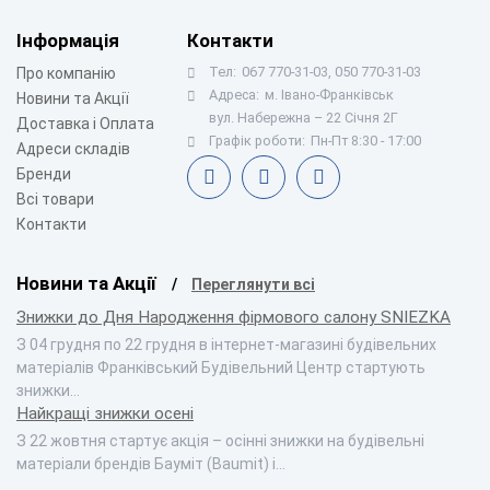
Інформація
Контакти
Тел:
067 770-31-03, 050 770-31-03
Про компанію
Адреса:
м. Івано-Франківськ
Новини та Акції
вул. Набережна – 22 Січня 2Г
Доставка і Оплата
Графік роботи:
Пн-Пт 8:30 - 17:00
Адреси складів
Бренди
Всі товари
Контакти
Новини та Акції
Переглянути всі
Знижки до Дня Народження фірмового салону SNIEZKA
З 04 грудня по 22 грудня в інтернет-магазині будівельних
матеріалів Франківський Будівельний Центр стартують
знижки…
Найкращі знижки осені
З 22 жовтня стартує акція – осінні знижки на будівельні
матеріали брендів Бауміт (Baumit) і…