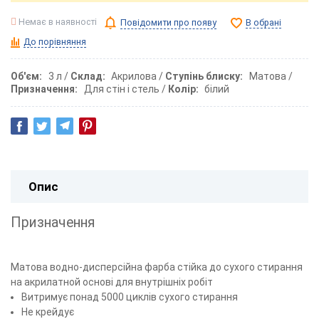
Немає в наявності
Повідомити про появу
В обрані
До порівняння
Об'єм
3 л
Склад
Акрилова
Ступінь блиску
Матова
Призначення
Для стін і стель
Колір
білий
Опис
Призначення
Матова водно-дисперсійна фарба стійка до сухого стирання
на акрилатной основі для внутрішніх робіт
Витримує понад 5000 циклів сухого стирання
Не крейдує