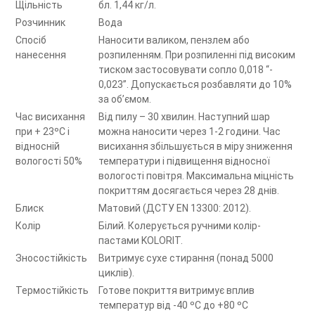
Щільність
бл. 1,44 кг/л.
Розчинник
Вода
Спосіб
Наносити валиком, пензлем або
нанесення
розпиленням. При розпиленні під високим
тиском застосовувати сопло 0,018 “-
0,023”. Допускається розбавляти до 10%
за об’ємом.
Час висихання
Від пилу – 30 хвилин. Наступний шар
при + 23ºС і
можна наносити через 1-2 години. Час
відносній
висихання збільшується в міру зниження
вологості 50%
температури і підвищення відносної
вологості повітря. Максимальна міцність
покриттям досягається через 28 днів.
Блиск
Матовий (ДСТУ EN 13300: 2012).
Колір
Білий. Колерується ручними колір-
пастами KOLORIT.
Зносостійкість
Витримує сухе стирання (понад 5000
циклів).
Термостійкість
Готове покриття витримує вплив
температур від -40 ºС до +80 ºС