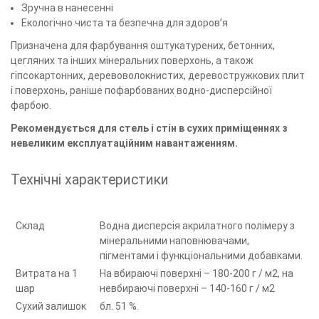
Зручна в нанесенні
Екологічно чиста та безпечна для здоров’я
Призначена для фарбування оштукатурених, бетонних,
цегляних та інших мінеральних поверхонь, а також
гіпсокартонних, деревоволокнистих, деревостружкових плит
і поверхонь, раніше пофарбованих водно-дисперсійної
фарбою.
Рекомендується для стель і стін в сухих приміщеннях з
невеликим експлуатаційним навантаженням.
Технічні характеристики
Склад
Водна дисперсія акрилатного полімеру з
мінеральними наповнювачами,
пігментами і функціональними добавками.
Витрата на 1
На вбираючі поверхні – 180-200 г / м2, на
шар
невбираючі поверхні – 140-160 г / м2
Сухий залишок
бл. 51 %.