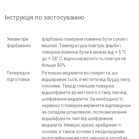
Інструкція по застосуванню
Умови при
фарбовна поверхня повинна бути сухою і
фарбуванні
міцною. Температура повітря, фарби і
поверхні повинна бути в межах від + 5 °С
до + 28° С; відносна вологість повітря не
більше 80%.
Попередня
Ретельно видалити всі покриття, що
підготовка
відшаровуються; очистити від бруду, пилу,
плісняви. Тверді глянцеві поверхні
відшліфувати до матового стану, пил від
шліфування видалити. За необхідності,
нерівності поверхні вирівняти відповідною
за складом шпаклівкою, після висихання
відшліфувати, пил від шліфування
видалити. Неміцні, крихкі, крейдянисті
основи, а також основи з неоднорідним
вологовбиранням слід зміцнити засобом