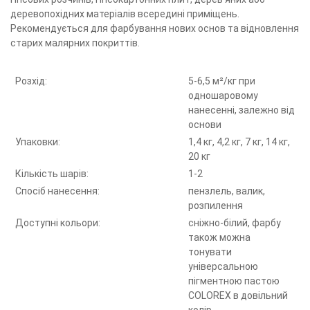
деревопохідних матеріалів всередині приміщень.
Рекомендується для фарбування нових основ та відновлення
старих малярних покриттів.
Розхід:
5-6,5 м²/кг при
одношаровому
нанесенні, залежно від
основи
Упаковки:
1,4 кг, 4,2 кг, 7 кг, 14 кг,
20 кг
Кількість шарів:
1-2
Спосіб нанесення:
пензлель, валик,
розпилення
Доступні кольори:
сніжно-білий, фарбу
також можна
тонувати
універсальною
пігментною пастою
COLOREX в довільний