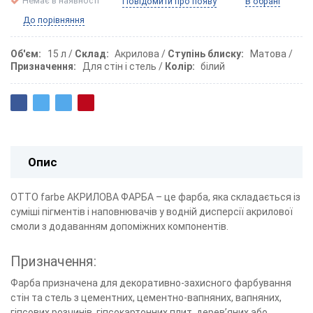
Немає в наявності
Повідомити про появу
В обрані
До порівняння
Об'єм
15 л
Склад
Акрилова
Ступінь блиску
Матова
Призначення
Для стін і стель
Колір
білий
Опис
ОТТО farbe АКРИЛОВА ФАРБА – це фарба, яка складається із
суміші пігментів і наповнювачів у водній дисперсії акрилової
смоли з додаванням допоміжних компонентів.
Призначення:
Фарба призначена для декоративно-захисного фарбування
стін та стель з цементних, цементно-вапняних, вапняних,
гіпсових розчинів, гіпсокартонних плит, дерев’яних або