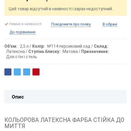
Цей товар відсутній в наявності і зараз недоступний.
Немає в наявності
Повідомити про появу
В обрані
До порівняння
Об'єм
2,5 л
Колір
№114 персиковий сад
Склад
Латексна
Ступінь блиску
Матова
Призначення
Для стін і стель
Опис
КОЛЬОРОВА ЛАТЕКСНА ФАРБА СТІЙКА ДО
МИТТЯ