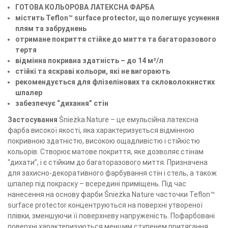
ГОТОВА КОЛЬОРОВА ЛАТЕКСНА ФАРБА
містить Teflon™ surface protector, що полегшує усунення
плям та забруднень
отримане покриття стійке до миття та багаторазового
тертя
відмінна покривна здатність – до 14 м²/л
стійкі та яскраві кольори, які не вигорають
рекомендується для флізелінових та скловолокнистих
шпалер
забезпечує “дихання” стін
Застосування
Śnieżka Nature – це емульсійна латексна
фарба високої якості, яка характеризується відмінною
покривною здатністю, високою ощадливістю і стійкістю
кольорів. Створює матове покриття, яке дозволяє стінам
“дихати”, і є стійким до багаторазового миття. Призначена
для захисно-декоративного фарбування стін і стель, а також
шпалер під покраску – всередині приміщень. Під час
нанесення на основу фарби Śnieżka Nature часточки Teflon™
surface protector концентруються на поверхні утвореної
плівки, зменшуючи її поверхневу напруженість. Пофарбовані
поверхні характеризуються меншим ступенем притягання