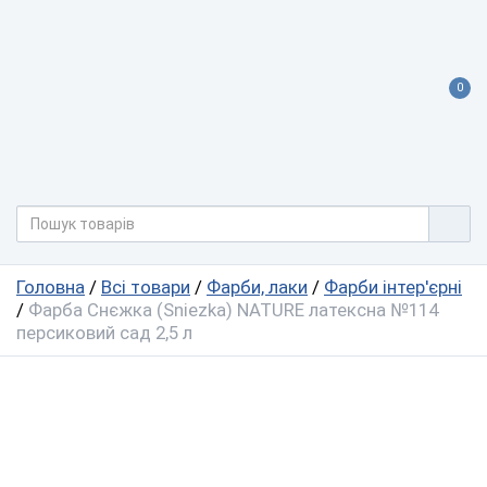
0
Головна
/
Всі товари
/
Фарби, лаки
/
Фарби інтер'єрні
/
Фарба Снєжка (Sniezka) NATURE латексна №114
персиковий сад 2,5 л