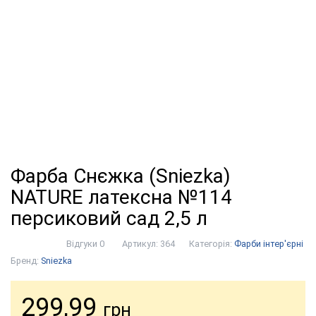
Фарба Снєжка (Sniezka)
NATURE латексна №114
персиковий сад 2,5 л
Відгуки 0
Артикул:
364
Категорія:
Фарби інтер'єрні
Бренд:
Sniezka
299,99
грн