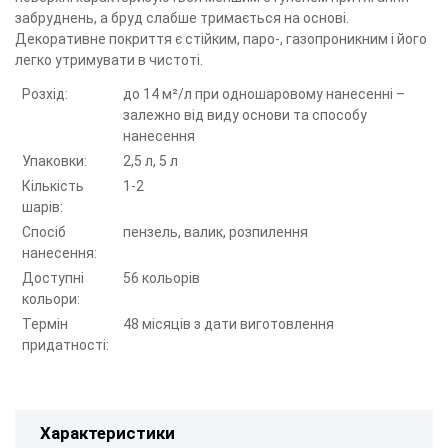
забруднень, а бруд слабше тримається на основі.
Декоративне покриття є стійким, паро-, газопроникним і його
легко утримувати в чистоті.
Розхід:
до 14 м²/л при одношаровому нанесенні –
залежно від виду основи та способу
нанесення
Упаковки:
2,5 л, 5 л
Кількість
1-2
шарів:
Спосіб
пензель, валик, розпилення
нанесення:
Доступні
56 кольорів
кольори:
Термін
48 місяців з дати виготовлення
придатності:
Характеристики