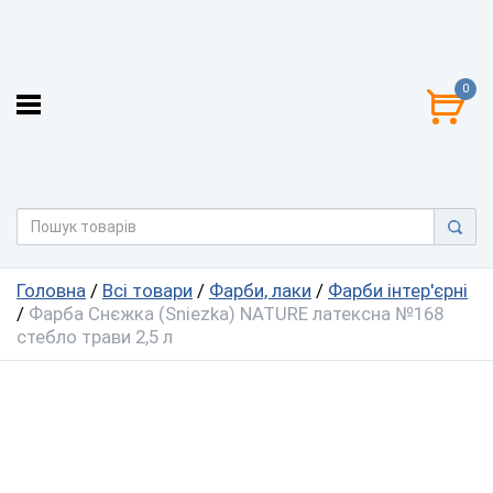
0
Головна
/
Всі товари
/
Фарби, лаки
/
Фарби інтер'єрні
/
Фарба Снєжка (Sniezka) NATURE латексна №168
стебло трави 2,5 л