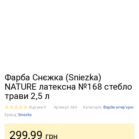
Фарба Снєжка (Sniezka)
NATURE латексна №168 стебло
трави 2,5 л
Відгуки 0
Артикул:
665
Категорія:
Фарби інтер'єрні
Бренд:
Sniezka
299,99
грн