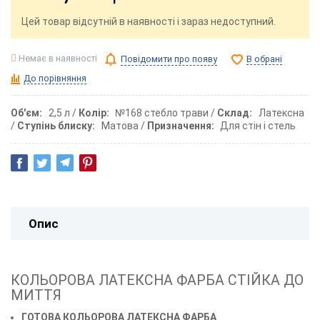
Цей товар відсутній в наявності і зараз недоступний.
Немає в наявності
Повідомити про появу
В обрані
До порівняння
Об'єм
2,5 л
Колір
№168 стебло трави
Склад
Латексна
Ступінь блиску
Матова
Призначення
Для стін і стель
Опис
КОЛЬОРОВА ЛАТЕКСНА ФАРБА СТІЙКА ДО
МИТТЯ
ГОТОВА КОЛЬОРОВА ЛАТЕКСНА ФАРБА