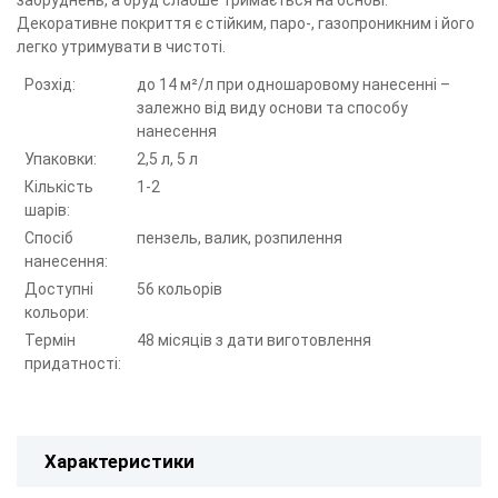
забруднень, а бруд слабше тримається на основі.
Декоративне покриття є стійким, паро-, газопроникним і його
легко утримувати в чистоті.
Розхід:
до 14 м²/л при одношаровому нанесенні –
залежно від виду основи та способу
нанесення
Упаковки:
2,5 л, 5 л
Кількість
1-2
шарів:
Спосіб
пензель, валик, розпилення
нанесення:
Доступні
56 кольорів
кольори:
Термін
48 місяців з дати виготовлення
придатності:
Характеристики