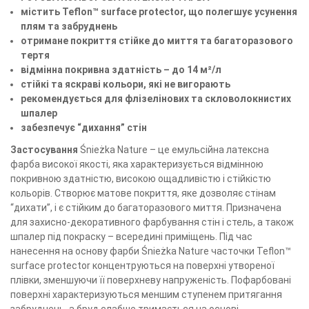
містить Teflon™ surface protector, що полегшує усунення
плям та забруднень
отримане покриття стійке до миття та багаторазового
тертя
відмінна покривна здатність – до 14 м²/л
стійкі та яскраві кольори, які не вигорають
рекомендується для флізелінових та скловолокнистих
шпалер
забезпечує “дихання” стін
Застосування
Śnieżka Nature – це емульсійна латексна
фарба високої якості, яка характеризується відмінною
покривною здатністю, високою ощадливістю і стійкістю
кольорів. Створює матове покриття, яке дозволяє стінам
“дихати”, і є стійким до багаторазового миття. Призначена
для захисно-декоративного фарбування стін і стель, а також
шпалер під покраску – всередині приміщень. Під час
нанесення на основу фарби Śnieżka Nature часточки Teflon™
surface protector концентруються на поверхні утвореної
плівки, зменшуючи її поверхневу напруженість. Пофарбовані
поверхні характеризуються меншим ступенем притягання