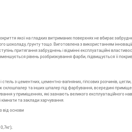
окриття якої на гладких витриманих поверхнях не вбирає забрудн
чного шоколаду, ґрунту тощо. Виготовлена з використанням інновац
тупінь притягання забруднень і відмінні експлуатаційні властивос
 зменшується рівень розбризкування фарби, підвищується її покри
стель з цементних, цементно-вапняних, гіпсових розчинів, цегли, 
ож склошпалер та інших шпалер під фарбування, всередині приміще
сування у приміщеннях, які зазнають великого експлуатаційного н
ні кімнати та заклади харчування.
о від основи
10,7кг);