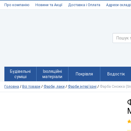
Про компанію
Новини та Акції
Доставка і Оплата
Адреси складі
Будівельні
Ізоляційні
Покрівля
Водостік
суміші
матеріали
Головна
/
Всі товари
/
Фарби, лаки
/
Фарби інтер'єрні
/
Фарба Снєжка (Sn