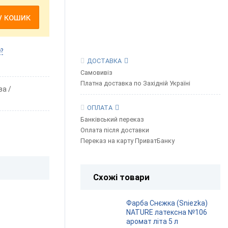
у кошик
?
ДОСТАВКА
Самовивіз
Платна доставка по Західній Україні
ва
ОПЛАТА
Банківський переказ
Оплата після доставки
Переказ на карту ПриватБанку
Схожі товари
Фарба Снєжка (Sniezka)
NATURE латексна №106
аромат літа 5 л