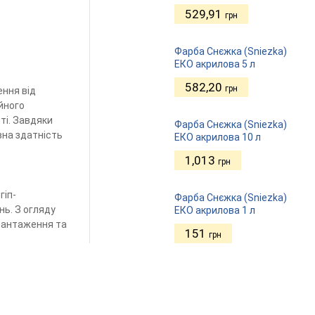
529,91
грн
Фарба Снєжка (Sniezka)
ЕКО акрилова 5 л
582,20
грн
ення від
ійного
ті. Завдяки
Фарба Снєжка (Sniezka)
вна здатність
ЕКО акрилова 10 л
1,013
грн
гіп-
Фарба Снєжка (Sniezka)
нь. З огляду
ЕКО акрилова 1 л
авантаження та
151
грн