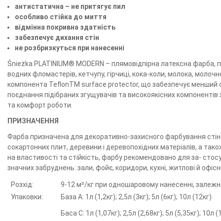
антистатична – не притягує пил
особливо стійка до миття
відмінна покривна здатність
забезпечує дихання стін
не розбризкуться при нанесенні
Śnieżka PLATINIUM® MODERN – плямовідпірна латексна фарба, п
водних фломастерів, кетчупу, гірчиці, кока-коли, молока, моло
компонента TeflonTM surface protector, що забезпечує менший с
поєднання підібраних згущувачів та високоякісних компонентів
та комфорт роботи.
ПРИЗНАЧЕННЯ
Фарба призначена для декоративно-захисного фарбування стін і 
сокартонних плит, деревини і деревопохідних матеріалів, а так
на властивості та стійкість, фарбу рекомендовано для за- сто
значних забруднень: зали, фойє, коридори, кухні, житлові й офіс
Розхід:
9-12 м²/кг при одношаровому нанесенні, залежн
Упаковки:
База А: 1л (1,2кг); 2,5л (3кг); 5л (6кг); 10л (12кг)
Баса С: 1л (1,07кг); 2,5л (2,68кг); 5л (5,35кг); 10л (