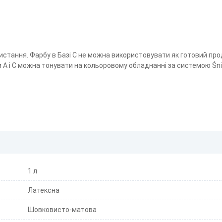
ористання. Фарбу в Базі С не можна використовувати як готовий про
и А і С можна тонувати на кольоровому обладнанні за системою Śn
1 л
Латексна
Шовковисто-матова