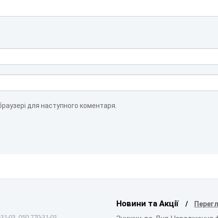
 браузері для наступного коментаря.
Новини та Акції
Перегл
31-03, 050 770-31-03