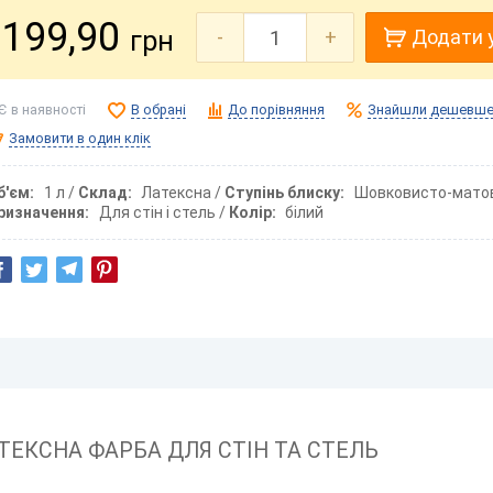
199,90
грн
-
+
Додати 
Є в наявності
В обрані
До порівняння
Знайшли дешевше
Замовити в один клік
б'єм
1 л
Склад
Латексна
Ступінь блиску
Шовковисто-мато
ризначення
Для стін і стель
Колір
білий
ЕКСНА ФАРБА ДЛЯ СТІН ТА СТЕЛЬ