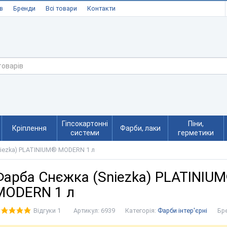
в
Бренди
Всі товари
Контакти
Гіпсокартонні
Піни,
Кріплення
Фарби, лаки
системи
герметики
iezka) PLATINIUM® MODERN 1 л
Фарба Снєжка (Sniezka) PLATINIU
MODERN 1 л
Відгуки 1
Артикул:
6939
Категорія:
Фарби інтер'єрні
Бр