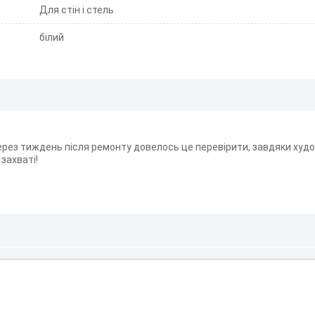
Для стін і стель
білий
 через тиждень після ремонту довелось це перевірити, завдяки ху
 захваті!