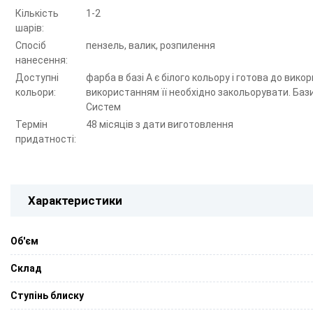
Кількість
1-2
шарів:
Спосіб
пензель, валик, розпилення
нанесення:
Доступні
фарба в базі А є білого кольору і готова до вик
кольори:
використанням її необхідно закольорувати. Баз
Систем
Термін
48 місяців з дати виготовлення
придатності:
Характеристики
Об'єм
Склад
Ступінь блиску