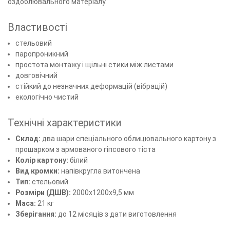
оздоблювального матеріалу.
Властивості
стельовий
паропроникний
простота монтажу і щільні стики між листами
довговічний
стійкий до незначних деформацій (вібрацій)
екологічно чистий
Технічні характеристики
Склад:
два шари спеціального облицювального картону з
прошарком з армованого гіпсового тіста
Колір картону:
білий
Вид кромки:
напівкругла витончена
Тип:
стельовий
Розміри (ДШВ):
2000х1200х9,5 мм
Маса:
21 кг
Зберігання:
до 12 місяців з дати виготовлення