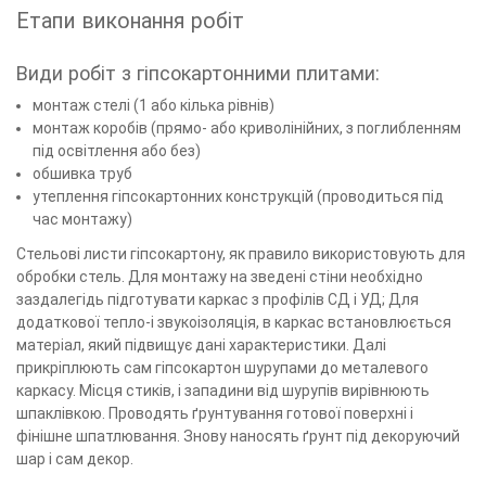
Етапи виконання робіт
Види робіт з гіпсокартонними плитами:
монтаж стелі (1 або кілька рівнів)
монтаж коробів (прямо- або криволінійних, з поглибленням
під освітлення або без)
обшивка труб
утеплення гіпсокартонних конструкцій (проводиться під
час монтажу)
Стельові листи гіпсокартону, як правило використовують для
обробки стель. Для монтажу на зведені стіни необхідно
заздалегідь підготувати каркас з профілів СД і УД; Для
додаткової тепло-і звукоізоляція, в каркас встановлюється
матеріал, який підвищує дані характеристики. Далі
прикріплюють сам гіпсокартон шурупами до металевого
каркасу. Місця стиків, і западини від шурупів вирівнюють
шпаклівкою. Проводять ґрунтування готової поверхні і
фінішне шпатлювання. Знову наносять ґрунт під декоруючий
шар і сам декор.