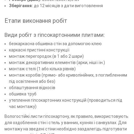
Зберігання:
до 12 місяців з дати виготовлення
Етапи виконання робіт
Види робіт з гіпсокартонними плитами:
безкаркасна обшивка стін за допомогою клею
каркасні пристінні конструкції
монтаж перегородок (в 1 або 2 шари)
монтаж декоративних елементів (арки, ніші і ін.)
монтаж стелі (1 або кілька рівнів)
монтаж коробів (прямо- або криволінійних, з поглибленням
під освітлення або без)
облаштування відкосів
обшивка труб
утеплення гіпсокартонних конструкцій (проводиться під
час монтажу)
Вологостійкі листи гіпсокартону, як правило, використовують
для оздоблення стін і стель у ванних, кухнях і санвузлах. Для
монтажу на зведені стіни необхідно заздалегідь підготувати