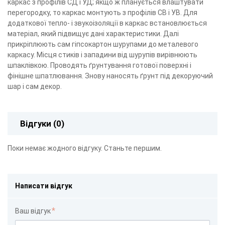
каркас з профілів СД і УД; якщо ж планується влаштувати
перегородку, то каркас монтують з профілів СВ і УВ. Для
додаткової тепло- і звукоізоляції в каркас встановлюється
матеріал, який підвищує дані характеристики. Далі
прикріплюють сам гіпсокартон шурупами до металевого
каркасу. Місця стиків і западини від шурупів вирівнюють
шпаклівкою. Проводять ґрунтування готової поверхні і
фінішне шпатлювання. Знову наносять ґрунт під декоруючий
шар і сам декор.
Відгуки (0)
Поки немає жодного відгуку. Станьте першим.
Написати відгук
Ваш відгук