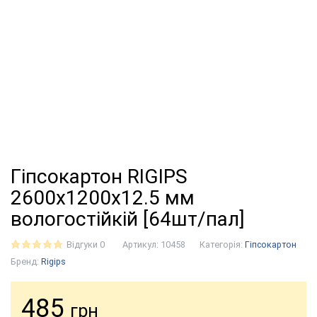
Гіпсокартон RIGIPS
2600х1200х12.5 мм
вологостійкій [64шт/пал]
Відгуки 0
Артикул:
10458
Категорія:
Гіпсокартон
Бренд:
Rigips
485
грн