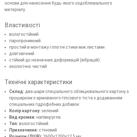
основи для нанесення будь-якого оздоблювального
матеріалу.
Властивості
вологостійкий
паропроникний
простий в монтажу і плотні стики між листами
довговічний
стійкий до незначних деформацій (вібрацій)
екологічно чистий
Технічні характеристики
Склад:
два шари спеціального облицювального картону з
прошарком з армованого гіпсового тіста з додаванням
спеціальних гідрофобних добавок
Колір картону:
зелений
Вид кромки:
напівкругла
Тип:
вологостійкий
Призначення:
стіновий
Розміри (ДШВ):
2600х1200х12,5 мv