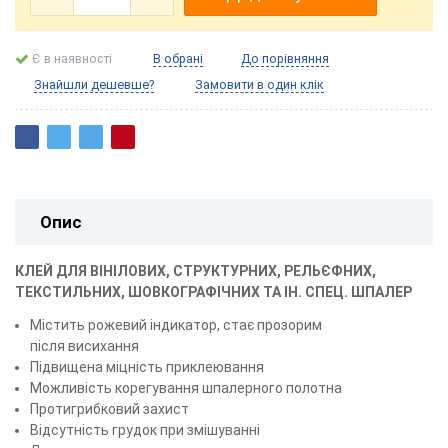
Є в наявності
В обрані
До порівняння
Знайшли дешевше?
Замовити в один клік
Опис
КЛЕЙ ДЛЯ ВІНІЛОВИХ, СТРУКТУРНИХ, РЕЛЬЄФНИХ,
ТЕКСТИЛЬНИХ, ШОВКОГРАФІЧНИХ ТА ІН. СПЕЦ. ШПАЛЕР
Містить рожевий індикатор, стає прозорим
після висихання
Підвищена міцність приклеювання
Можливість корегування шпалерного полотна
Протигрибковий захист
Відсутність грудок при змішуванні