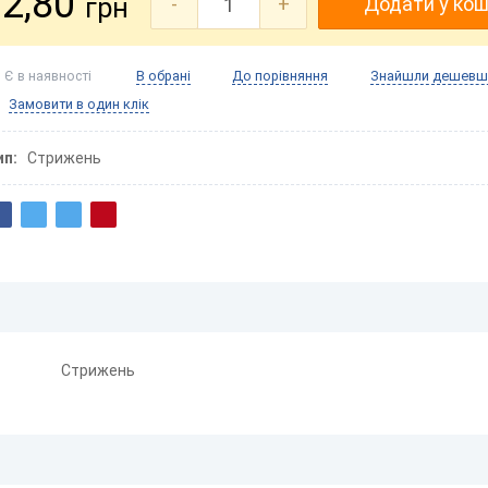
2,80
грн
-
+
Додати у ко
Є в наявності
В обрані
До порівняння
Знайшли дешевш
Замовити в один клік
ип
Стрижень
Стрижень