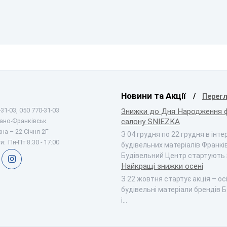
Новини та Акції
Перегл
31-03, 050 770-31-03
Знижки до Дня Народження 
вано-Франківськ
салону SNIEZKA
на – 22 Січня 2Г
З 04 грудня по 22 грудня в інт
и:
Пн-Пт 8:30 - 17:00
будівельних матеріалів Франкі
Будівельний Центр стартують
Найкращі знижки осені
З 22 жовтня стартує акція – ос
будівельні матеріали брендів Б
і…