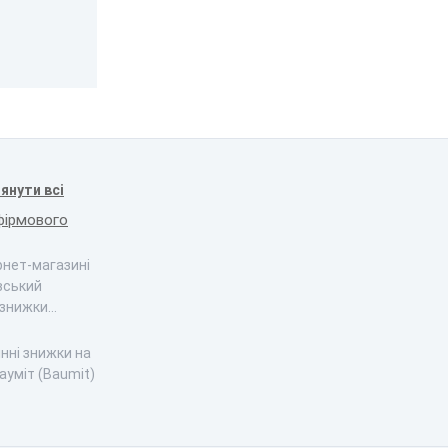
янути всі
фірмового
ернет-магазині
вський
 знижки…
інні знижки на
ауміт (Baumit)