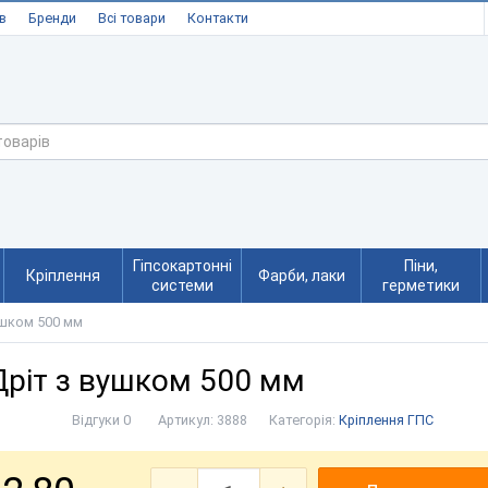
в
Бренди
Всі товари
Контакти
Гіпсокартонні
Піни,
Кріплення
Фарби, лаки
системи
герметики
ушком 500 мм
Дріт з вушком 500 мм
Відгуки 0
Артикул:
3888
Категорія:
Кріплення ГПС