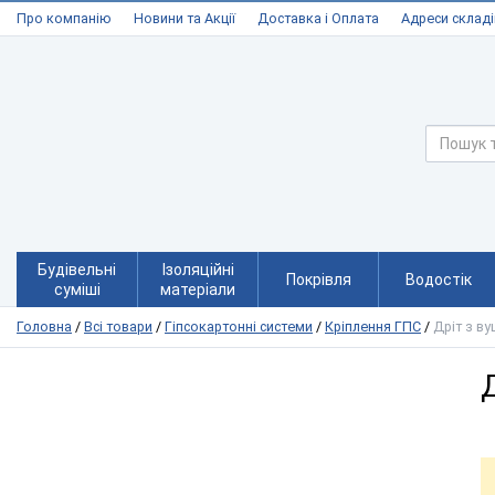
Про компанію
Новини та Акції
Доставка і Оплата
Адреси складі
Будівельні
Ізоляційні
Покрівля
Водостік
суміші
матеріали
Головна
/
Всі товари
/
Гіпсокартонні системи
/
Кріплення ГПС
/
Дріт з в