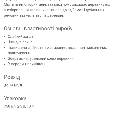
Містить інгібітори-танін, завдяки чому захищає деревину від
знебарвлення, що виникає внаслідок дії смол і дубильних
речовин, які містяться в деревині.
Основні властивості виробу
Слабкий запах
Швидко сохне
Підвищена стійкість до стирання, подряпин і механічних
пошкоджень
Зберігає натуральний колір деревини
В середині приміщень
Розхід
2
до 14 м
/л
Упаковка:
750 мл, 2.5 л, 10 л