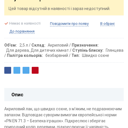
Цей товар відсутній в наявності і зараз недоступний.
Немає в наявності
Повідомити про появу
В обрані
До порівняння
Об'єм
2,5 л
Склад
Акриловий
Призначення
Для дерева, Для дитячих кімнат
Ступінь блиску
Глянцева
Палітра кольорів
безбарвний
Тип
Швидко сохне
Опис
Акриловий лак, що швидко сохне, з м’яким, не подразнюючим
запахом. Відповідає суворим вимогам європейської норми
«PN EN 71.3 – Безпека іграшок». Підкреслює і зберігає
природний колір деревини, підкреслюючи її чарівність.