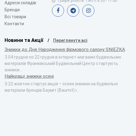
Графік роботи:
Пн-Пт 8:30 - 17:00
Адреси складів
Бренди
Всі товари
Контакти
Новини та Акції
Переглянути всі
Знижки до Дня Народження фірмового салону SNIEZKA
З 04 грудня по 22 грудня в інтернет-магазині будівельних
матеріалів Франківський Будівельний Центр стартують
знижки…
Найкращі знижки осені
З 22 жовтня стартує акція – осінні знижки на будівельні
матеріали брендів Бауміт (Baumit) і…