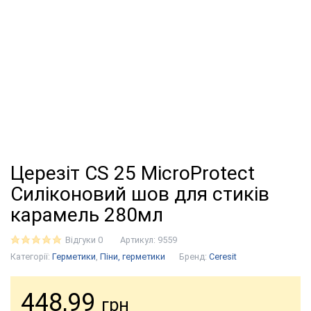
Церезіт CS 25 MicroProtect
Силіконовий шов для стиків
карамель 280мл
Відгуки 0
Артикул:
9559
Категорії:
Герметики
,
Піни, герметики
Бренд:
Ceresit
448,99
грн