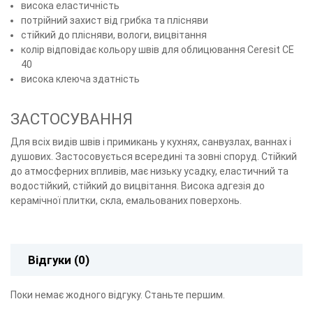
висока еластичність
потрійний захист від грибка та плісняви
стійкий до плісняви, вологи, вицвітання
колір відповідає кольору швів для облицювання Ceresit CE
40
висока клеюча здатність
ЗАСТОСУВАННЯ
Для всіх видів швів і примикань у кухнях, санвузлах, ваннах і
душових. Застосовується всередині та зовні споруд. Стійкий
до атмосферних впливів, має низьку усадку, еластичний та
водостійкий, стійкий до вицвітання. Висока адгезія до
керамічної плитки, скла, емальованих поверхонь.
Відгуки (0)
Поки немає жодного відгуку. Станьте першим.