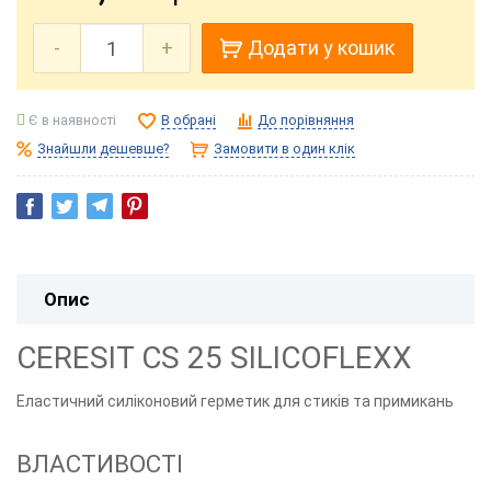
-
+
Додати у кошик
Є в наявності
В обрані
До порівняння
Знайшли дешевше?
Замовити в один клік
Опис
CERESIT CS 25 SILICOFLEXX
Еластичний силіконовий герметик для стиків та примикань
ВЛАСТИВОСТІ