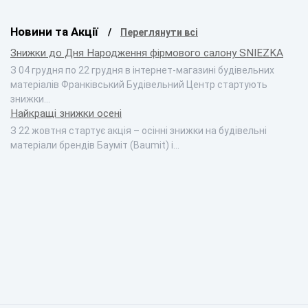
Новини та Акції
Переглянути всі
Знижки до Дня Народження фірмового салону SNIEZKA
З 04 грудня по 22 грудня в інтернет-магазині будівельних
матеріалів Франківський Будівельний Центр стартують
знижки…
Найкращі знижки осені
З 22 жовтня стартує акція – осінні знижки на будівельні
матеріали брендів Бауміт (Baumit) і…