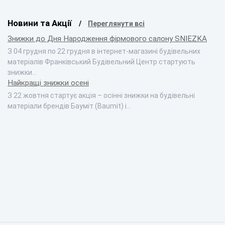
Новини та Акції
Переглянути всі
Знижки до Дня Народження фірмового салону SNIEZKA
З 04 грудня по 22 грудня в інтернет-магазині будівельних
матеріалів Франківський Будівельний Центр стартують
знижки…
Найкращі знижки осені
З 22 жовтня стартує акція – осінні знижки на будівельні
матеріали брендів Бауміт (Baumit) і…