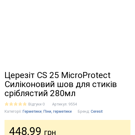
Церезіт CS 25 MicroProtect
Силіконовий шов для стиків
сріблястий 280мл
Відгуки 0
Артикул:
9554
Категорії:
Герметики
,
Піни, герметики
Бренд:
Ceresit
448,99
грн