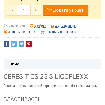
-
+
Додати у кошик
Є в наявності
В обрані
До порівняння
Знайшли дешевше?
Замовити в один клік
Опис
CERESIT CS 25 SILICOFLEXX
Еластичний силіконовий герметик для стиків та примикань
ВЛАСТИВОСТІ