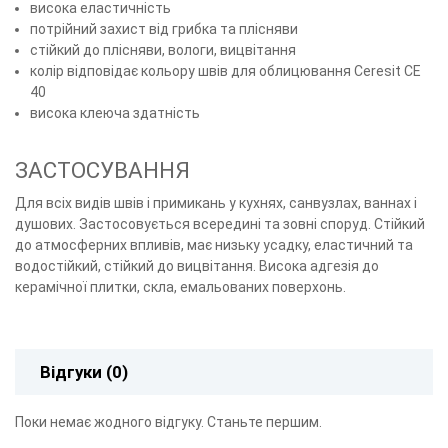
висока еластичність
потрійний захист від грибка та плісняви
стійкий до плісняви, вологи, вицвітання
колір відповідає кольору швів для облицювання Ceresit CE
40
висока клеюча здатність
ЗАСТОСУВАННЯ
Для всіх видів швів і примикань у кухнях, санвузлах, ваннах і
душових. Застосовується всередині та зовні споруд. Стійкий
до атмосферних впливів, має низьку усадку, еластичний та
водостійкий, стійкий до вицвітання. Висока адгезія до
керамічної плитки, скла, емальованих поверхонь.
Відгуки (0)
Поки немає жодного відгуку. Станьте першим.