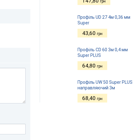
147,80
грн
Профіль UD 27 4м 0,36 мм
Super
43,60
грн
Профіль CD 60 3м 0,4 мм
Super PLUS
64,80
грн
Профіль UW 50 Super PLUS
направляючий 3м
68,40
грн