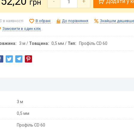
52,20
грн
-
+
Додати у 
Є в наявності
В обрані
До порівняння
Знайшли дешевше
Замовити в один клік
овжина
3 м
Товщина
0,5 мм
Тип
Профіль CD 60
3 м
0,5 мм
Профіль CD 60