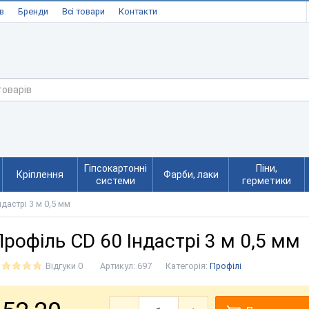
в
Бренди
Всі товари
Контакти
Гіпсокартонні
Піни,
Кріплення
Фарби, лаки
системи
герметики
дастрі 3 м 0,5 мм
Профіль CD 60 Індастрі 3 м 0,5 мм
Відгуки 0
Артикул:
697
Категорія:
Профілі