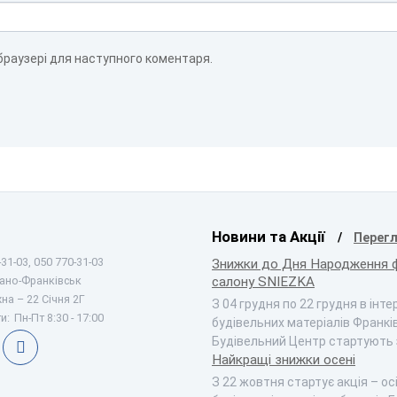
 браузері для наступного коментаря.
Новини та Акції
Перегл
31-03, 050 770-31-03
Знижки до Дня Народження 
вано-Франківськ
салону SNIEZKA
на – 22 Січня 2Г
З 04 грудня по 22 грудня в інт
и:
Пн-Пт 8:30 - 17:00
будівельних матеріалів Франкі
Будівельний Центр стартують
Найкращі знижки осені
З 22 жовтня стартує акція – ос