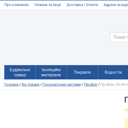
Про компанію
Новини та Акції
Доставка і Оплата
Адреси складі
Будівельні
Ізоляційні
Покрівля
Водостік
суміші
матеріали
Головна
/
Всі товари
/
Гіпсокартонні системи
/
Профілі
/
Профіль CD 60 Ін