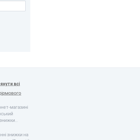
янути всі
фірмового
ернет-магазині
вський
 знижки…
інні знижки на