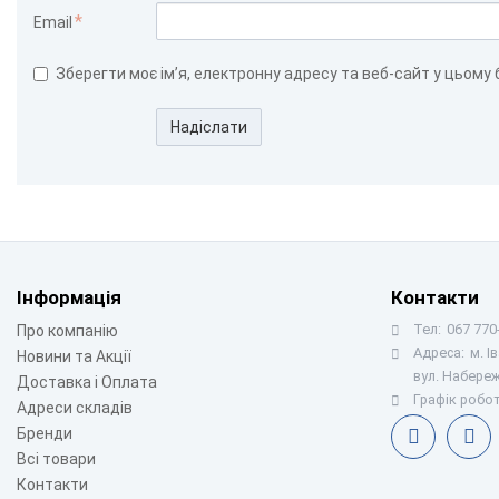
Email
Зберегти моє ім’я, електронну адресу та веб-сайт у цьому
Надіслати
Інформація
Контакти
Тел:
067 770-
Про компанію
Адреса:
м. І
Новини та Акції
вул. Набереж
Доставка і Оплата
Графік робот
Адреси складів
Бренди
Всі товари
Контакти