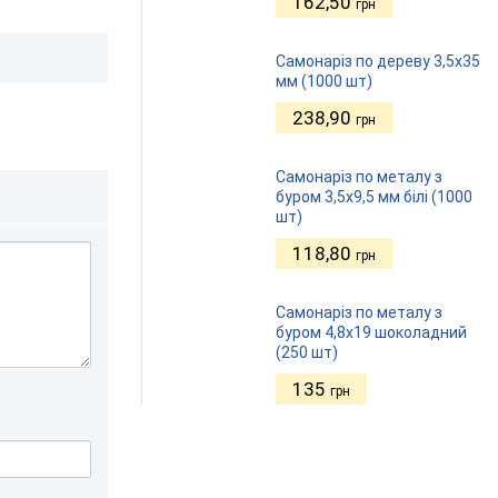
162,50
грн
Самонаріз по дереву 3,5х35
мм (1000 шт)
238,90
грн
Самонаріз по металу з
буром 3,5х9,5 мм білі (1000
шт)
118,80
грн
Самонаріз по металу з
буром 4,8х19 шоколадний
(250 шт)
135
грн