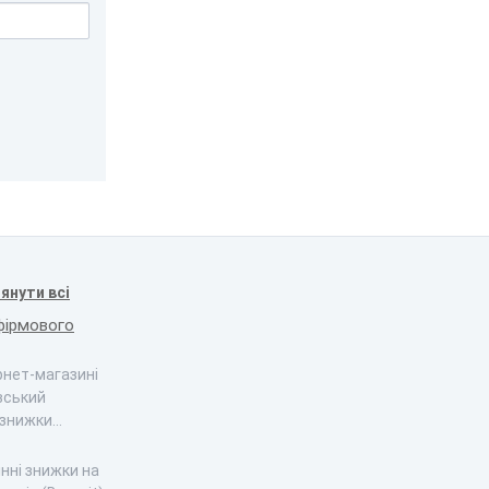
янути всі
фірмового
ернет-магазині
вський
 знижки…
інні знижки на