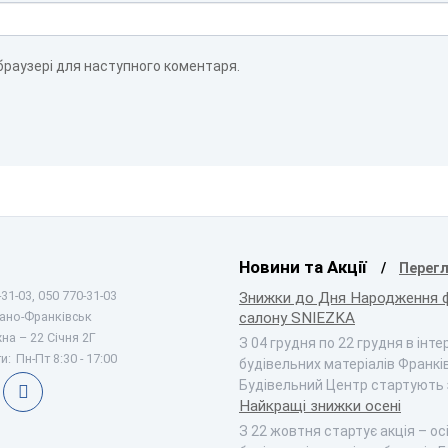
 браузері для наступного коментаря.
Новини та Акції
Перегл
31-03, 050 770-31-03
Знижки до Дня Народження 
вано-Франківськ
салону SNIEZKA
на – 22 Січня 2Г
З 04 грудня по 22 грудня в інт
и:
Пн-Пт 8:30 - 17:00
будівельних матеріалів Франкі
Будівельний Центр стартують
Найкращі знижки осені
З 22 жовтня стартує акція – ос