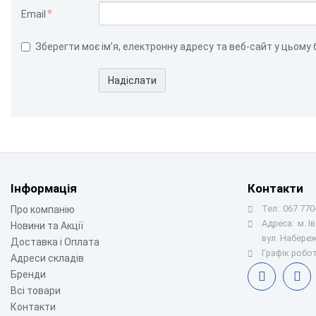
Email
Зберегти моє ім’я, електронну адресу та веб-сайт у цьому
Надіслати
Інформація
Контакти
Тел:
067 770-
Про компанію
Адреса:
м. І
Новини та Акції
вул. Набереж
Доставка і Оплата
Графік робот
Адреси складів
Бренди
Всі товари
Контакти