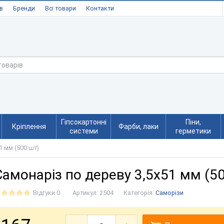
в
Бренди
Всі товари
Контакти
Гіпсокартонні
Піни,
Кріплення
Фарби, лаки
системи
герметики
1 мм (500 шт)
Самонаріз по дереву 3,5х51 мм (5
Відгуки 0
Артикул:
2504
Категорія:
Саморізи