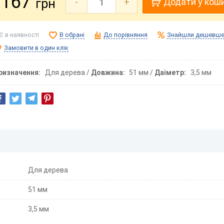
167
грн
-
+
Додати у кош
Є в наявності
В обрані
До порівняння
Знайшли дешевше
Замовити в один клік
ризначення
Для дерева
Довжина
51 мм
Даіметр
3,5 мм
Для дерева
51 мм
3,5 мм