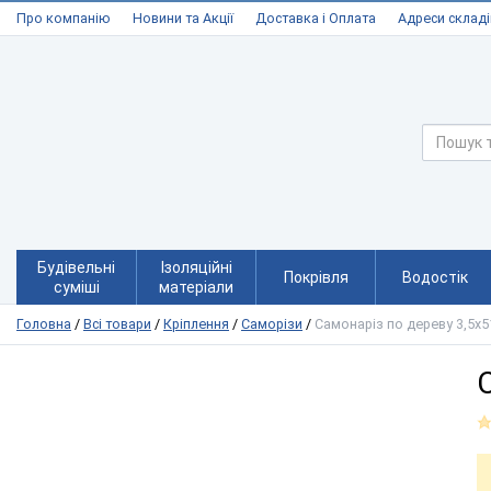
Про компанію
Новини та Акції
Доставка і Оплата
Адреси складі
Будівельні
Ізоляційні
Покрівля
Водостік
суміші
матеріали
Головна
/
Всі товари
/
Кріплення
/
Саморізи
/
Самонаріз по дереву 3,5х5