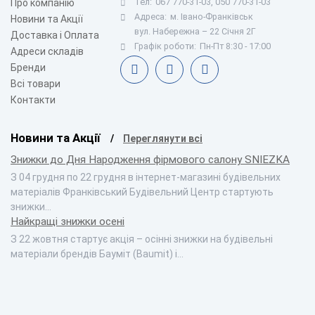
Тел:
067 770-31-03, 050 770-31-03
Про компанію
Адреса:
м. Івано-Франківськ
Новини та Акції
вул. Набережна – 22 Січня 2Г
Доставка і Оплата
Графік роботи:
Пн-Пт 8:30 - 17:00
Адреси складів
Бренди
Всі товари
Контакти
Новини та Акції
Переглянути всі
Знижки до Дня Народження фірмового салону SNIEZKA
З 04 грудня по 22 грудня в інтернет-магазині будівельних
матеріалів Франківський Будівельний Центр стартують
знижки…
Найкращі знижки осені
З 22 жовтня стартує акція – осінні знижки на будівельні
матеріали брендів Бауміт (Baumit) і…