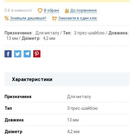
Є в наявності
В обрані
До порівняння
Знайшли дешевше?
Замовити в один клік
Призначення
Для металу
Тип
З прес-шайбою
Довжина
13 мм
Даіметр
4,2 мм
Характеристики
Призначення
Для металу
Тип
З прес-шайбою
Довжина
13 мм
Даіметр
4,2 мм