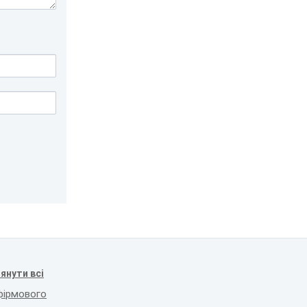
янути всі
фірмового