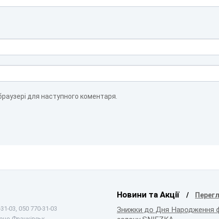
 браузері для наступного коментаря.
Новини та Акції
Перегл
31-03, 050 770-31-03
Знижки до Дня Народження 
вано-Франківськ