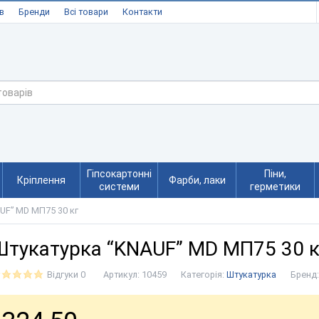
в
Бренди
Всі товари
Контакти
Гіпсокартонні
Піни,
Кріплення
Фарби, лаки
системи
герметики
UF” MD МП75 30 кг
Штукатурка “KNAUF” MD МП75 30 к
Відгуки 0
Артикул:
10459
Категорія:
Штукатурка
Бренд