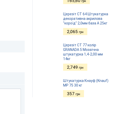
165,60
грн
Церезіт СТ 64 Штукатурка
декоративна акрилова
"короїд" 2,0мм база А 25кг
2,065
грн
Церезіт СТ 77 колір
GRANADA 5 Мозаїчна
штукатурка 1,4-2,00 мм
14кг
2,749
грн
Штукатурка Кнауф (Knauf)
MP 75 30 кг
357
грн