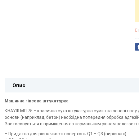
Опис
Машинна гіпсова штукатурка
КНАУФ MП 75 – класична суха штукатурна суміш на основі гіпсу 
основи (наприклад, бетон) необхідна попередня обробка адгезі
Застосовується в приміщеннях з нормальним рівнем вологості пові
– Придатна для рівня якості поверхонь Q1 – Q3 (вирівняні)