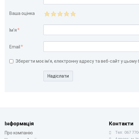
Ваша оцінка
Ім'я
Email
Зберегти моє ім’я, електронну адресу та веб-сайт у цьому
Надіслати
Інформація
Контакти
Тел:
067 770-
Про компанію
Адреса:
м. І