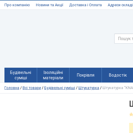
Про компанію
Новини та Акції
Доставка і Оплата
Адреси складі
Будівельні
Ізоляційні
Покрівля
Водостік
суміші
матеріали
Головна
/
Всі товари
/
Будівельні суміші
/
Штукатурка
/
Штукатурка “KNA