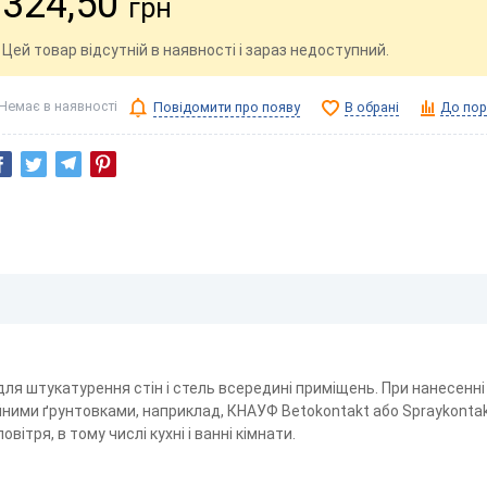
324,50
грн
Цей товар відсутній в наявності і зараз недоступний.
Немає в наявності
Повідомити про появу
В обрані
До пор
для штукатурення стін і стель всередині приміщень. При нанесенні
йними ґрунтовками, наприклад, КНАУФ Betokontakt або Spraykonta
тря, в тому числі кухні і ванні кімнати.