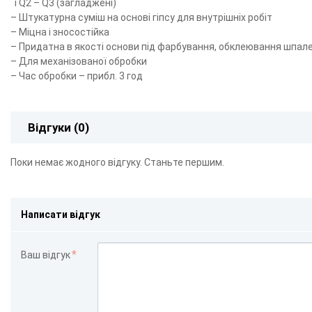
і Q2 – Q3 (загладжені)
– Штукатурна суміш на основі гіпсу для внутрішніх робіт
– Міцна і зносостійка
– Придатна в якості основи під фарбування, обклеювання шпалер
– Для механізованої обробки
– Час обробки – прибл. 3 год
Відгуки (0)
Поки немає жодного відгуку. Станьте першим.
Написати відгук
Ваш відгук