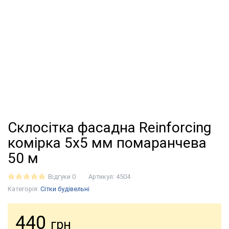
Склосітка фасадна Reinforcing
комірка 5х5 мм помаранчева
50 м
Відгуки 0
Артикул:
4504
Категорія:
Сітки будівельні
440
грн