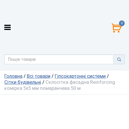
0
Головна
/
Всі товари
/
Гіпсокартонні системи
/
Сітки будівельні
/
Склосітка фасадна Reinforcing
комірка 5х5 мм помаранчева 50 м