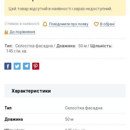
Цей товар відсутній в наявності і зараз недоступний.
Немає в наявності
Повідомити про появу
В обрані
До порівняння
Тип
Склосітка фасадна
Довжина
50 м
Щільність
145 г/м. кв.
Характеристики
Тип
Склосітка фасадна
Довжина
50 м