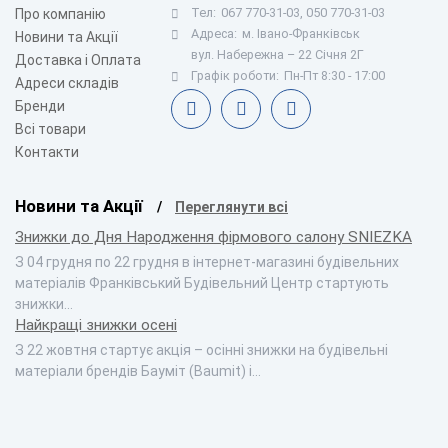
Тел:
067 770-31-03, 050 770-31-03
Про компанію
Адреса:
м. Івано-Франківськ
Новини та Акції
вул. Набережна – 22 Січня 2Г
Доставка і Оплата
Графік роботи:
Пн-Пт 8:30 - 17:00
Адреси складів
Бренди
Всі товари
Контакти
Новини та Акції
Переглянути всі
Знижки до Дня Народження фірмового салону SNIEZKA
З 04 грудня по 22 грудня в інтернет-магазині будівельних
матеріалів Франківський Будівельний Центр стартують
знижки…
Найкращі знижки осені
З 22 жовтня стартує акція – осінні знижки на будівельні
матеріали брендів Бауміт (Baumit) і…