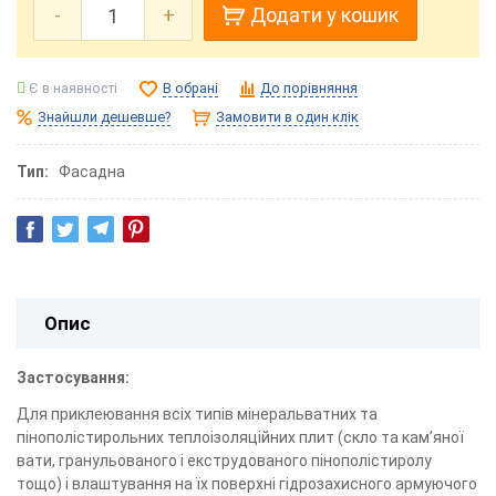
-
+
Додати у кошик
Є в наявності
В обрані
До порівняння
Знайшли дешевше?
Замовити в один клік
Тип
Фасадна
Опис
Застосування:
Для приклеювання всіх типів мінеральватних та
пінополістирольних теплоізоляційних плит (скло та кам’яної
вати, гранульованого і екструдованого пінополістиролу
тощо) і влаштування на їх поверхні гідрозахисного армуючого