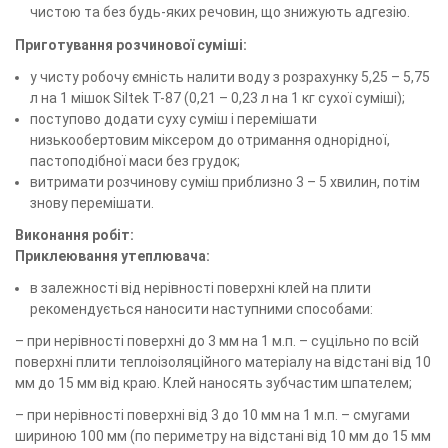
чистою та без будь-яких речовин, що знижують адгезію.
Приготування розчинової суміші:
у чисту робочу ємність налити воду з розрахунку 5,25 – 5,75
л на 1 мішок Siltek Т-87 (0,21 – 0,23 л на 1 кг сухої суміші);
поступово додати суху суміш і перемішати
низькообертовим міксером до отримання однорідної,
пастоподібної маси без грудок;
витримати розчинову суміш приблизно 3 – 5 хвилин, потім
знову перемішати.
Виконання робіт:
Приклеювання утеплювача:
в залежності від нерівності поверхні клей на плити
рекомендується наносити наступними способами:
– при нерівності поверхні до 3 мм на 1 м.п. – суцільно по всій
поверхні плити теплоізоляційного матеріалу на відстані від 10
мм до 15 мм від краю. Клей наносять зубчастим шпателем;
– при нерівності поверхні від 3 до 10 мм на 1 м.п. – смугами
шириною 100 мм (по периметру на відстані від 10 мм до 15 мм