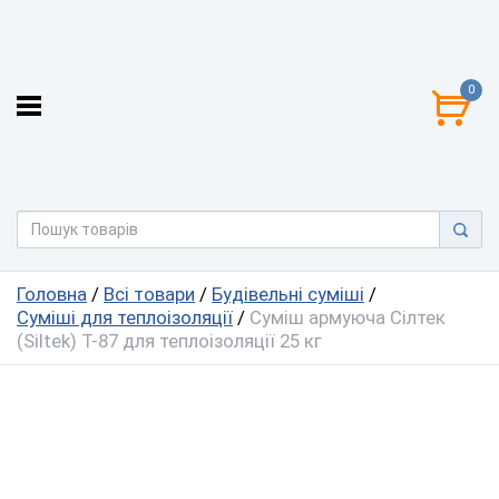
0
Головна
/
Всі товари
/
Будівельні суміші
/
Суміші для теплоізоляції
/
Суміш армуюча Сілтек
(Siltek) Т-87 для теплоізоляції 25 кг