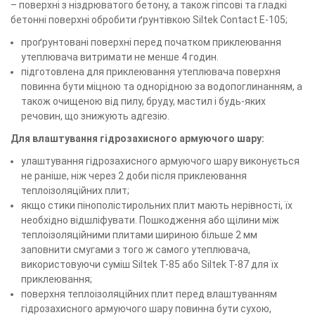
– поверхні з ніздрюватого бетону, а також гіпсові та гладкі
бетонні поверхні обробити ґрунтівкою Siltek Сontact Е-105;
проґрунтовані поверхні перед початком приклеювання
утеплювача витримати не менше 4 годин.
підготовлена для приклеювання утеплювача поверхня
повинна бути міцною та однорідною за водопоглинанням, а
також очищеною від пилу, бруду, мастил і будь-яких
речовин, що знижують адгезію.
Для влаштування гідрозахисного армуючого шару:
улаштування гідрозахисного армуючого шару виконується
не раніше, ніж через 2 доби після приклеювання
теплоізоляційних плит;
якщо стики пінополістирольних плит мають нерівності, їх
необхідно відшліфувати. Пошкодження або щілини між
теплоізоляційними плитами шириною більше 2 мм
заповнити смугами з того ж самого утеплювача,
використовуючи суміш Siltek T-85 або Siltek T-87 для їх
приклеювання;
поверхня теплоізоляційних плит перед влаштуванням
гідрозахисного армуючого шару повинна бути сухою,