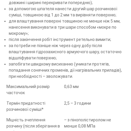
довжині і ширині перекривати попередню);
за допомогою шпателя нанести другий шар розчинової
суміші, товщиною від 1 до 2 мм та вирівняти поверхню;
для влаштування поверхні товщиною не менше ніж 5 мм,
нанесення виконувати в три шари способом «мокре по
мокрому»;
після закінчення робіт інструмент ретельно вимити;
за потреби не пізніше ніж через одну добу після
влаштування гідрозахисного армуючого шару, остаточно
відшліфувати поверхню;
запобігати швидкому висиханню (уникати протягів,
попадання сонячних променів, дії нагрівальних приладів),
при необхідності – зволожувати.
Максимальний розмір
0,63 мм
часточок
Термін придатності
2,5 – 3 години
розчинової суміші*
Міцність зчеплення
– з пінополістиролом не
розчину (після зберігання в
менше 0,08 МПа