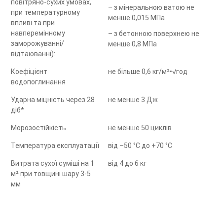
повітряно-сухих умовах,
– з мінеральною ватою не
при температурному
менше 0,015 МПа
впливі та при
навперемінному
– з бетонною поверхнею не
заморожуванні/
менше 0,8 МПа
відтаюванні):
Коефіцієнт
не більше 0,6 кг/м²•√год
водопоглинання
Ударна міцність через 28
не менше 3 Дж
діб*
Морозостійкість
не менше 50 циклів
Температура експлуатації
від –50 °С до +70 °С
Витрата сухої суміші на 1
від 4 до 6 кг
м² при товщині шару 3-5
мм