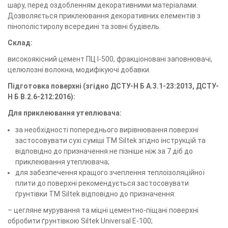
шару, перед оздобленням декоративними матеріалами.
Дозволяється приклеювання декоративних елементів з
пінополістиролу всередині та зовні будівель.
Склад:
високоякісний цемент ПЦ І-500, фракціоновані заповнювачі,
целюлозні волокна, модифікуючі добавки.
Підготовка поверхні
(згідно ДСТУ-Н Б А.3.1-23:2013, ДСТУ-
Н Б В.2.6-212:2016):
Для приклеювання утеплювача:
за необхідності попереднього вирівнювання поверхні
застосовувати сухі суміші ТМ Siltek згідно інструкцій та
відповідно до призначення не пізніше ніж за 7 діб до
приклеювання утеплювача;
для забезпечення кращого зчеплення теплоізоляційної
плити до поверхні рекомендується застосовувати
ґрунтівки ТМ Siltek відповідно до призначення:
– цегляне мурування та міцні цементно-піщані поверхні
обробити ґрунтівкою Siltek Universal E-100;