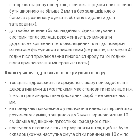
створювати рівну поверхню, шви між торцями плит повинні
бути шириною не більше 2 мм та без залишків клею
(клейову розчинову суміш необхідно видалити до її
затвердіння);
для забезпечення більш надійного функціонування
системи теплоізоляції, рекомендується виконати
додаткове кріплення теплоізоляційних плит до поверхні
механічно фіксуючими елементами (не раніше, ніж через 48
годин після приклеювання пінополістиролу та 24 години
після приклеювання мінеральної вати).
Влаштування гідрозахисного армуючого шару:
товщина гідрозахисного армуючого шару при оздобленні
декоративними штукатурками має становити не менше ніж
3 мм, а при використанні фасадних фарб – не менше ніж 5
мм;
на поверхню приклеєного утеплювача нанести перший шар
розчинової суміші, товщиною до 2 мм і шириною яка на 10
см більша від ширини лугостійкої фасадної сітки;
поступово втопити сітку та розрівняти її так, щоб не було
складок (кожна наступна смуга сітки повинна на 10 см по