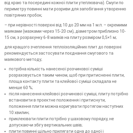
від краю та посередині кожної плити утеплювача). Смуги по
периметру повинні мати розриви для запобігання утворенню
повітряних пробок;
– при нерівності поверхні від 10 до 20 мм на 1 м.п. – окремими
маяками (мазками через 15-20 см), діаметром приблизно 10-
15 см, з розрахунку 6-8 маяків на плиту розміром 0,5×1 м;
для кращого зчеплення теплоізоляційних плит до поверхні
рекомендується застосувати поєднання смугового та
маякового методу;
потрібна кількість нанесеної розчинової суміші
розраховується таким чином, щоб при притисненні плити,
площа контакту плити та клейової суміші складала не
менше 60 %;
після нанесення клейової розчинової суміші, плиту потрібно
встановити в проектне положення і притиснути,
положення плити можна коригувати протягом наступних
10 хвилин;
приклеювати плити потрібно у шаховому порядку, не
допускаючи збігу вертикальних швів;
плити повинні щільно прилягати одна до одної і