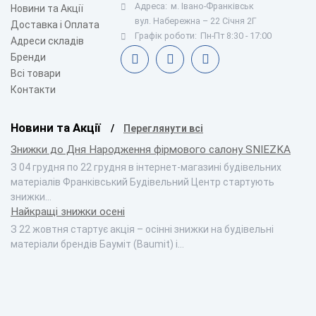
Адреса:
м. Івано-Франківськ
Новини та Акції
вул. Набережна – 22 Січня 2Г
Доставка і Оплата
Графік роботи:
Пн-Пт 8:30 - 17:00
Адреси складів
Бренди
Всі товари
Контакти
Новини та Акції
Переглянути всі
Знижки до Дня Народження фірмового салону SNIEZKA
З 04 грудня по 22 грудня в інтернет-магазині будівельних
матеріалів Франківський Будівельний Центр стартують
знижки…
Найкращі знижки осені
З 22 жовтня стартує акція – осінні знижки на будівельні
матеріали брендів Бауміт (Baumit) і…