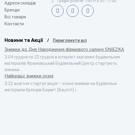
Графік роботи:
Пн-Пт 8:30 - 17:00
Адреси складів
Бренди
Всі товари
Контакти
Новини та Акції
Переглянути всі
Знижки до Дня Народження фірмового салону SNIEZKA
З 04 грудня по 22 грудня в інтернет-магазині будівельних
матеріалів Франківський Будівельний Центр стартують
знижки…
Найкращі знижки осені
З 22 жовтня стартує акція – осінні знижки на будівельні
матеріали брендів Бауміт (Baumit) і…