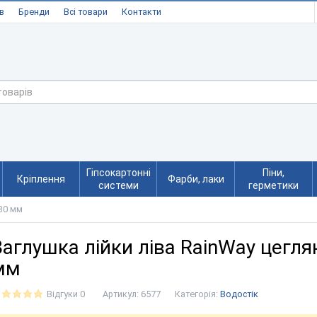
в
Бренди
Всі товари
Контакти
Гіпсокартонні
Піни,
Кріплення
Фарби, лаки
системи
герметики
130 мм
Заглушка лійки ліва RainWay цегля
мм
Відгуки 0
Артикул:
6577
Категорія:
Водостік