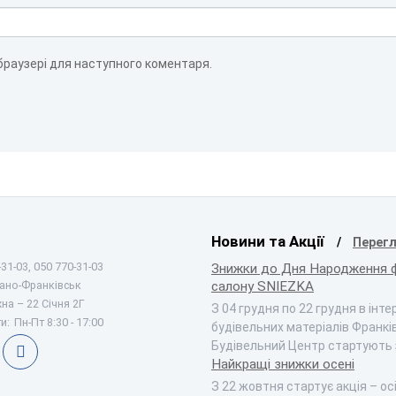
 браузері для наступного коментаря.
Новини та Акції
Перегл
31-03, 050 770-31-03
Знижки до Дня Народження 
вано-Франківськ
салону SNIEZKA
на – 22 Січня 2Г
З 04 грудня по 22 грудня в інт
и:
Пн-Пт 8:30 - 17:00
будівельних матеріалів Франкі
Будівельний Центр стартують
Найкращі знижки осені
З 22 жовтня стартує акція – ос