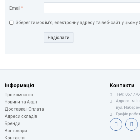
Email
Зберегти моє ім’я, електронну адресу та веб-сайт у цьому
Надіслати
Інформація
Контакти
Тел:
067 770-
Про компанію
Адреса:
м. І
Новини та Акції
вул. Набереж
Доставка і Оплата
Графік робот
Адреси складів
Бренди
Всі товари
Контакти