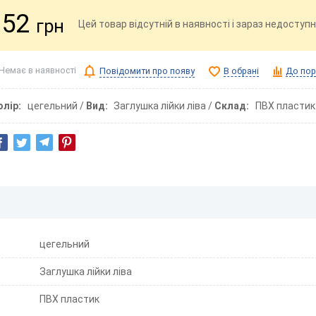
52
грн
Цей товар відсутній в наявності і зараз недоступн
Немає в наявності
Повідомити про появу
В обрані
До пор
олір
цегельний
Вид
Заглушка лійки ліва
Склад
ПВХ пластик
цегельний
Заглушка лійки ліва
ПВХ пластик