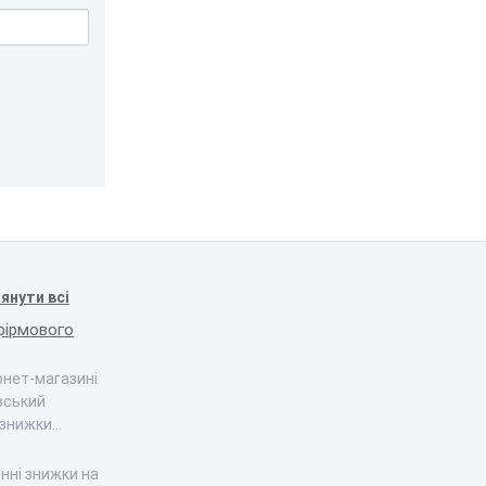
янути всі
фірмового
ернет-магазині
вський
 знижки…
інні знижки на