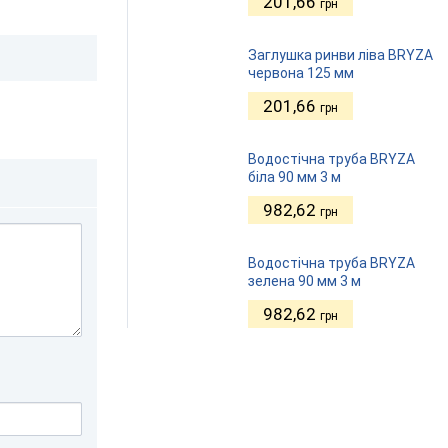
201,66
грн
Заглушка ринви ліва BRYZA
червона 125 мм
201,66
грн
Водостічна труба BRYZA
біла 90 мм 3 м
982,62
грн
Водостічна труба BRYZA
зелена 90 мм 3 м
982,62
грн