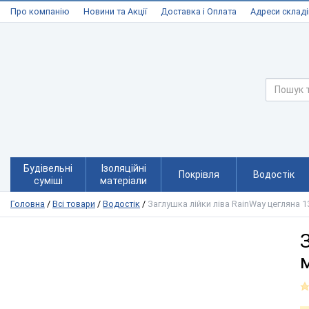
Про компанію
Новини та Акції
Доставка і Оплата
Адреси складі
Будівельні
Ізоляційні
Покрівля
Водостік
суміші
матеріали
Головна
/
Всі товари
/
Водостік
/
Заглушка лійки ліва RainWay цегляна 