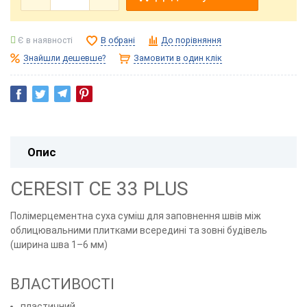
Є в наявності
В обрані
До порівняння
Знайшли дешевше?
Замовити в один клік
Опис
CERESIT CE 33 PLUS
Полімерцементна суха суміш для заповнення швів між
облицювальними плитками всередині та зовні будівель
(ширина шва 1–6 мм)
ВЛАСТИВОСТІ
пластичний