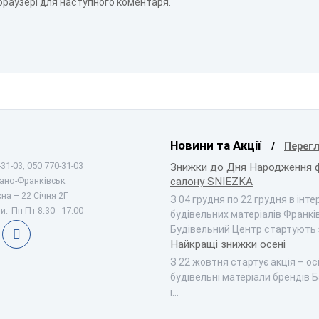
 браузері для наступного коментаря.
Новини та Акції
Перегл
31-03, 050 770-31-03
Знижки до Дня Народження 
вано-Франківськ
салону SNIEZKA
на – 22 Січня 2Г
З 04 грудня по 22 грудня в інт
и:
Пн-Пт 8:30 - 17:00
будівельних матеріалів Франкі
Будівельний Центр стартують
Найкращі знижки осені
З 22 жовтня стартує акція – ос
будівельні матеріали брендів Б
і…