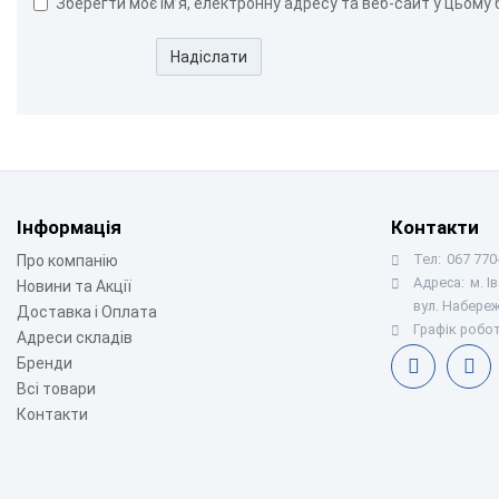
Зберегти моє ім’я, електронну адресу та веб-сайт у цьому
Надіслати
Інформація
Контакти
Тел:
067 770-
Про компанію
Адреса:
м. І
Новини та Акції
вул. Набереж
Доставка і Оплата
Графік робот
Адреси складів
Бренди
Всі товари
Контакти