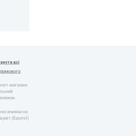
янути всі
фірмового
ернет-магазині
вський
 знижки…
інні знижки на
ауміт (Baumit)