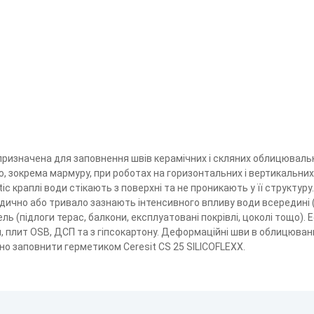
E призначена для заповнення швів керамічних і скляних облицюваль
, зокрема мармуру, при роботах на горизонтальних і вертикальних
c краплі води стікають з поверхні та не проникають у її структуру
одично або тривало зазнають інтенсивного впливу води всередині (
ель (підлоги терас, балкони, експлуатовані покрівлі, цоколі тощо).
м, плит OSB, ДСП та з гіпсокартону. Деформаційні шви в облицюванн
о заповнити герметиком Ceresit CS 25 SILICOFLEXX.