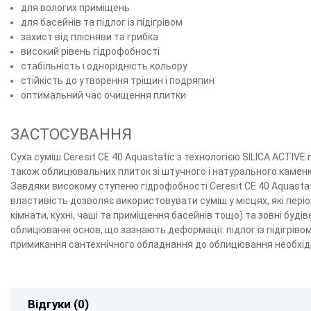
для вологих приміщень
для басейнів та підлог із підігрівом
захист від плісняви та грибка
високий рівень гідрофобності
стабільність і однорідність кольору
стійкість до утворення тріщин і подряпин
оптимальний час очищення плитки
ЗАСТОСУВАННЯ
Суха суміш Ceresit CE 40 Aquastatic з технологією SILICA ACTIV
також облицювальних плиток зі штучного і натурального каменю
Завдяки високому ступеню гідрофобності Ceresit CE 40 Aquastati
властивість дозволяє використовувати суміш у місцях, які пері
кімнати, кухні, чаші та приміщення басейнів тощо) та зовні будів
облицюванні основ, що зазнають деформації: підлог із підігріво
примикання сантехнічного обладнання до облицювання необхідн
Відгуки (0)