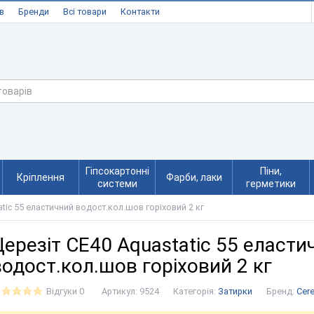
в
Бренди
Всі товари
Контакти
Гіпсокартонні
Піни,
Кріплення
Фарби, лаки
системи
герметики
tic 55 еластичний водост.кол.шов горіховий 2 кг
Церезіт CE40 Aquastatic 55 еласти
водост.кол.шов горіховий 2 кг
Відгуки 0
Артикул:
9524
Категорія:
Затирки
Бренд:
Cere