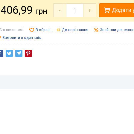
406,99
грн
-
+
Додати 
Є в наявності
В обрані
До порівняння
Знайшли дешевше
Замовити в один клік