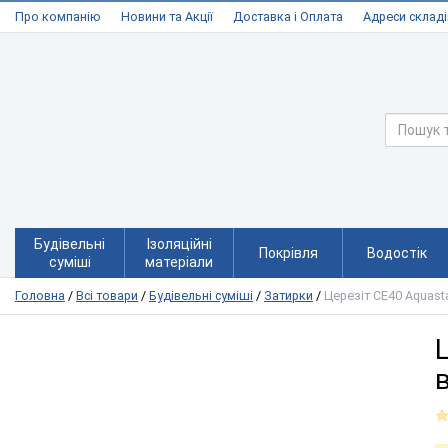
Про компанію
Новини та Акції
Доставка і Оплата
Адреси складі
Будівельні
Ізоляційні
Покрівля
Водостік
суміші
матеріали
Головна
/
Всі товари
/
Будівельні суміші
/
Затирки
/
Церезіт CE40 Aquasta