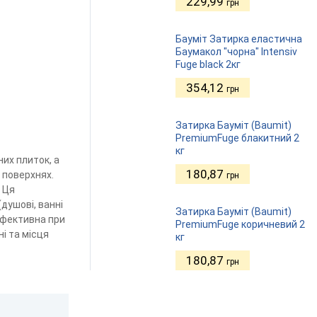
229,99
грн
Бауміт Затирка еластична
Баумакол "чорна" Intensiv
Fuge black 2кг
354,12
грн
Затирка Бауміт (Baumit)
PremiumFuge блакитний 2
кг
них плиток, а
180,87
 поверхнях.
грн
. Ця
душові, ванні
Затирка Бауміт (Baumit)
 Ефективна при
PremiumFuge коричневий 2
і та місця
кг
180,87
грн