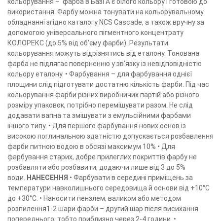
кольорування – фарба в Базі А є білого кольору і готовою до
використання. Фарбу можна тонувати на кольорувальному
обладнанні згідно каталогу NCS Cascade, а також вручну за
допомогою універсального пігментного концентрату
КОЛОРЕКС (до 5% від об’єму фарби). Результати
кольорування можуть відрізнятись від еталону. Тонована
фарба не підлягає поверненню у зв’язку із невідповідністю
кольору еталону. • Фарбування – для фарбування однієї
площини слід підготувати достатню кількість фарби. Під час
кольорування фарби різних виробничих партій або різного
розміру упаковок, потрібно перемішувати разом. Не слід
додавати вапна та змішувати з емульсійними фарбами
іншого типу. • Для першого фарбування нових основ із
високою поглинальною здатністю допускається розбавлення
фарби питною водою в обсязі максимум 10% • Для
фарбування старих, добре прилеглих покриттів фарбу не
розбавляти або розбавити, додаючи лише від 3 до 5%
води.
НАНЕСЕННЯ
• Фарбувати в середині приміщень за
температури навколишнього середовища й основи від +10°C
до +30°C. • Наносити пензлем, валиком або методом
розпилення1-2 шари фарби – другий шар після висихання
попереднього, тобто приблизно через 2-4 години. •