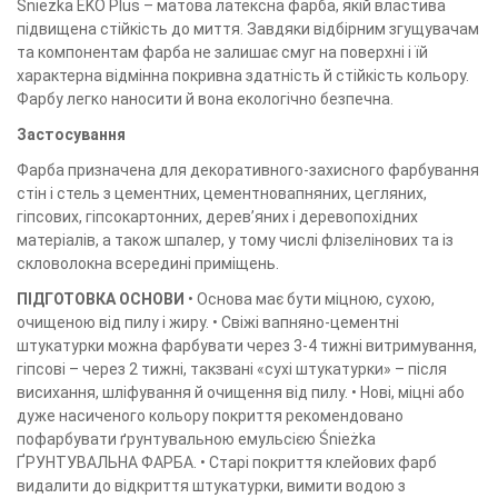
Śnieżka EKO Plus – матова латексна фарба, якій властива
підвищена стійкість до миття. Завдяки відбірним згущувачам
та компонентам фарба не залишає смуг на поверхні і їй
характерна відмінна покривна здатність й стійкість кольору.
Фарбу легко наносити й вона екологічно безпечна.
Застосування
Фарба призначена для декоративного-захисного фарбування
стін і стель з цементних, цементновапняних, цегляних,
гіпсових, гіпсокартонних, дерев’яних і деревопохідних
матеріалів, а також шпалер, у тому числі флізелінових та із
скловолокна всередині приміщень.
ПІДГОТОВКА ОСНОВИ
• Основа має бути міцною, сухою,
очищеною від пилу і жиру. • Свіжі вапняно-цементні
штукатурки можна фарбувати через 3-4 тижні витримування,
гіпсові – через 2 тижні, такзвані «сухі штукатурки» – після
висихання, шліфування й очищення від пилу. • Нові, міцні або
дуже насиченого кольору покриття рекомендовано
пофарбувати ґрунтувальною емульсією Śnieżka
ҐРУНТУВАЛЬНА ФАРБА. • Старі покриття клейових фарб
видалити до відкриття штукатурки, вимити водою з