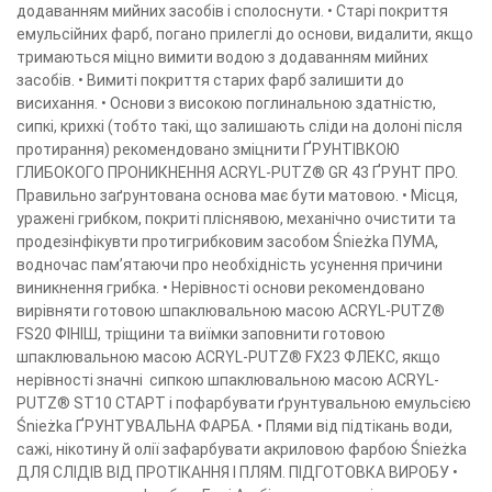
додаванням мийних засобів і сполоснути. • Старі покриття
емульсійних фарб, погано прилеглі до основи, видалити, якщо
тримаються міцно вимити водою з додаванням мийних
засобів. • Вимиті покриття старих фарб залишити до
висихання. • Основи з високою поглинальною здатністю,
сипкі, крихкі (тобто такі, що залишають сліди на долоні після
протирання) рекомендовано зміцнити ҐРУНТІВКОЮ
ГЛИБОКОГО ПРОНИКНЕННЯ ACRYL-PUTZ® GR 43 ҐРУНТ ПРО.
Правильно заґрунтована основа має бути матовою. • Місця,
уражені грибком, покриті пліснявою, механічно очистити та
продезінфікувти протигрибковим засобом Śnieżka ПУМА,
водночас пам’ятаючи про необхідність усунення причини
виникнення грибка. • Нерівності основи рекомендовано
вирівняти готовою шпаклювальною масою ACRYL-PUTZ®
FS20 ФІНІШ, тріщини та виїмки заповнити готовою
шпаклювальною масою ACRYL-PUTZ® FX23 ФЛЕКС, якщо
нерівності значні сипкою шпаклювальною масою ACRYL-
PUTZ® ST10 СТАРТ і пофарбувати ґрунтувальною емульсією
Śnieżka ҐРУНТУВАЛЬНА ФАРБА. • Плями від підтікань води,
сажі, нікотину й олії зафарбувати акриловою фарбою Śnieżka
ДЛЯ СЛІДІВ ВІД ПРОТІКАННЯ І ПЛЯМ. ПІДГОТОВКА ВИРОБУ •