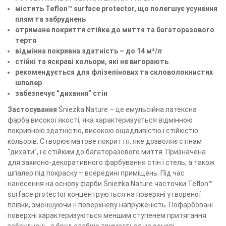
містить Teflon™ surface protector, що полегшує усунення
плям та забруднень
отримане покриття стійке до миття та багаторазового
тертя
відмінна покривна здатність – до 14 м²/л
стійкі та яскраві кольори, які не вигорають
рекомендується для флізелінових та скловолокнистих
шпалер
забезпечує “дихання” стін
Застосування
Śnieżka Nature – це емульсійна латексна
фарба високої якості, яка характеризується відмінною
покривною здатністю, високою ощадливістю і стійкістю
кольорів. Створює матове покриття, яке дозволяє стінам
“дихати”, і є стійким до багаторазового миття. Призначена
для захисно-декоративного фарбування стін і стель, а також
шпалер під покраску – всередині приміщень. Під час
нанесення на основу фарби Śnieżka Nature часточки Teflon™
surface protector концентруються на поверхні утвореної
плівки, зменшуючи її поверхневу напруженість. Пофарбовані
поверхні характеризуються меншим ступенем притягання