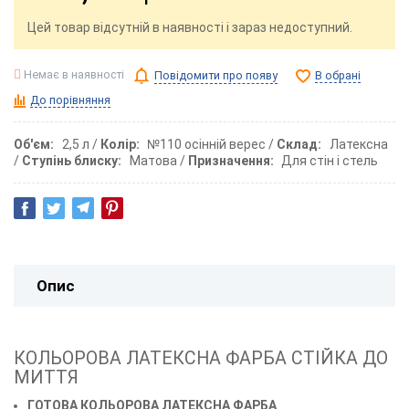
Цей товар відсутній в наявності і зараз недоступний.
Немає в наявності
Повідомити про появу
В обрані
До порівняння
Об'єм
2,5 л
Колір
№110 осінній верес
Склад
Латексна
Ступінь блиску
Матова
Призначення
Для стін і стель
Опис
КОЛЬОРОВА ЛАТЕКСНА ФАРБА СТІЙКА ДО
МИТТЯ
ГОТОВА КОЛЬОРОВА ЛАТЕКСНА ФАРБА