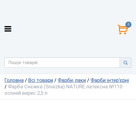
0
Головна
/
Всі товари
/
Фарби, лаки
/
Фарби інтер'єрні
/
Фарба Снєжка (Sniezka) NATURE латексна №110
осінній верес 2,5 л