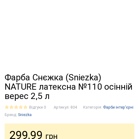
Фарба Снєжка (Sniezka)
NATURE латексна №110 осінній
верес 2,5 л
Відгуки 0
Артикул:
804
Категорія:
Фарби інтер'єрні
Бренд:
Sniezka
299,99
грн