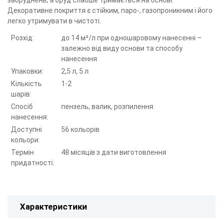
забруднень, а бруд слабше тримається на основі.
Декоративне покриття є стійким, паро-, газопроникним і його
легко утримувати в чистоті.
Розхід:
до 14 м²/л при одношаровому нанесенні –
залежно від виду основи та способу
нанесення
Упаковки:
2,5 л, 5 л
Кількість
1-2
шарів:
Спосіб
пензель, валик, розпилення
нанесення:
Доступні
56 кольорів
кольори:
Термін
48 місяців з дати виготовлення
придатності:
Характеристики