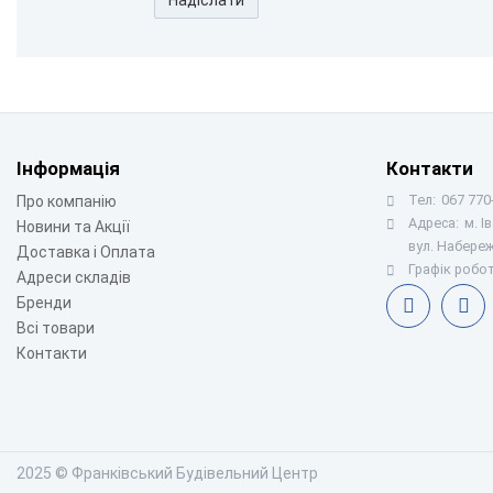
Інформація
Контакти
Тел:
067 770-
Про компанію
Адреса:
м. І
Новини та Акції
вул. Набереж
Доставка і Оплата
Графік робот
Адреси складів
Бренди
Всі товари
Контакти
2025 © Франківський Будівельний Центр