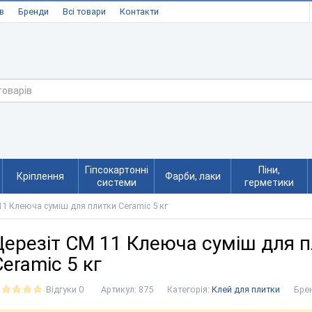
в
Бренди
Всі товари
Контакти
Гіпсокартонні
Піни,
Кріплення
Фарби, лаки
системи
герметики
11 Клеюча суміш для плитки Ceramic 5 кг
Церезіт СМ 11 Клеюча суміш для 
Ceramic 5 кг
Відгуки 0
Артикул:
875
Категорія:
Клей для плитки
Бре