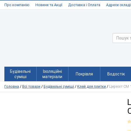
Про компанію
Новини та Акції
Доставка і Оплата
Адреси складі
Будівельні
Ізоляційні
Покрівля
Водостік
суміші
матеріали
Головна
/
Всі товари
/
Будівельні суміші
/
Клей для плитки
/
Церезіт СМ 