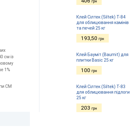
406
грн
Клей Сілтек (Siltek) Т-84
для облицювання камінів
та печей 25 кг
193,50
грн
ших
Клей Бауміт (Baumit) для
0 см із
плитки Basic 25 кг
ловому
100
ше 1%
грн
упи CM
Клей Сілтек (Siltek) Т-83
для облицювання підлоги
25 кг
203
грн