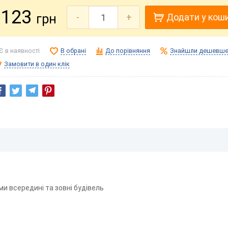
123
грн
-
+
Додати у кош
Є в наявності
В обрані
До порівняння
Знайшли дешевше
Замовити в один клік
 всередині та зовні будівель