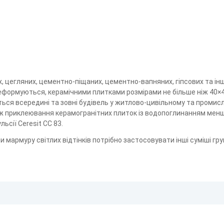
, цегляних, цементно-піщаних, цементно-вапняних, гіпсових та ін
еформуються, керамічними плитками розмірами не більше ніж 40×4
ться всередині та зовні будівель у житлово-цивільному та промис
кож приклеювання керамогранітних плиток із водопоглинанням мен
ьсії Ceresit CC 83.
мармуру світлих відтінків потрібно застосовувати інші суміші гр