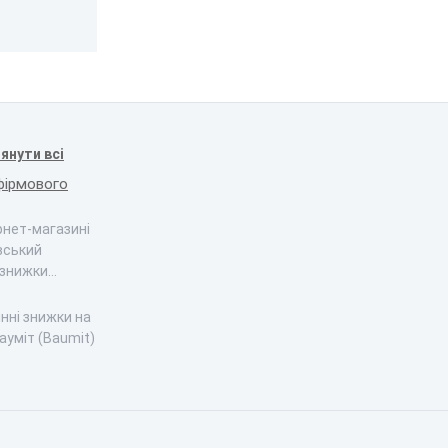
янути всі
фірмового
ернет-магазині
вський
 знижки…
інні знижки на
ауміт (Baumit)