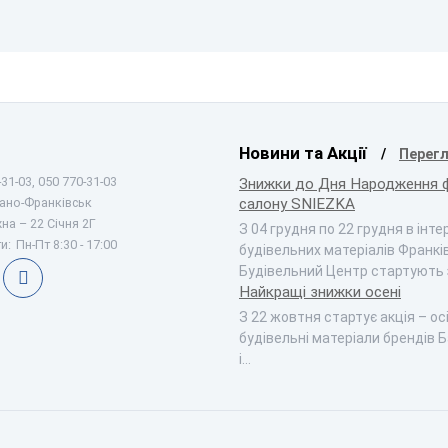
Новини та Акції
Перегл
31-03, 050 770-31-03
Знижки до Дня Народження 
вано-Франківськ
салону SNIEZKA
на – 22 Січня 2Г
З 04 грудня по 22 грудня в інт
и:
Пн-Пт 8:30 - 17:00
будівельних матеріалів Франкі
Будівельний Центр стартують
Найкращі знижки осені
З 22 жовтня стартує акція – ос
будівельні матеріали брендів Б
і…