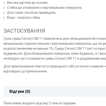
Висока адгезія до основи
Стійка до сповзання з вертикальних поверхонь
Для сухих і вологих приміщень
Водо- і морозостійка
ЗАСТОСУВАННЯ
Суха суміш Ceresit СМ 11 призначена для облицювання бетонних
мінеральних горизонтальних і вертикальних поверхонь, що не д
водопоглинанням не менше 1%. Суміш Ceresit СМ 11 застосовує
будівництві. Для облицювання поверхонь зовні будівель, а та
необхідно застосовувати суміш Ceresit CM 11 із додаванням емул
Для приклеювання плиток із природного або штучного каменю чи 
відповідно до призначення.
Відгуки (0)
Поки немає жодного відгуку. Станьте першим.