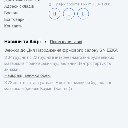
Графік роботи:
Пн-Пт 8:30 - 17:00
Адреси складів
Бренди
Всі товари
Контакти
Новини та Акції
Переглянути всі
Знижки до Дня Народження фірмового салону SNIEZKA
З 04 грудня по 22 грудня в інтернет-магазині будівельних
матеріалів Франківський Будівельний Центр стартують
знижки…
Найкращі знижки осені
З 22 жовтня стартує акція – осінні знижки на будівельні
матеріали брендів Бауміт (Baumit) і…