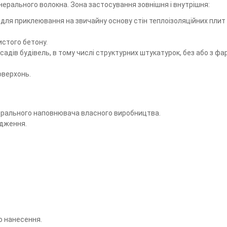
інерального волокна. Зона застосування зовнішня і внутрішня:
для приклеювання на звичайну основу стін теплоізоляційних плит 
истого бетону.
адів будівель, в тому числі структурних штукатурок, без або з ф
оверхонь.
інерального наповнювача власного виробництва.
одження.
о нанесення.