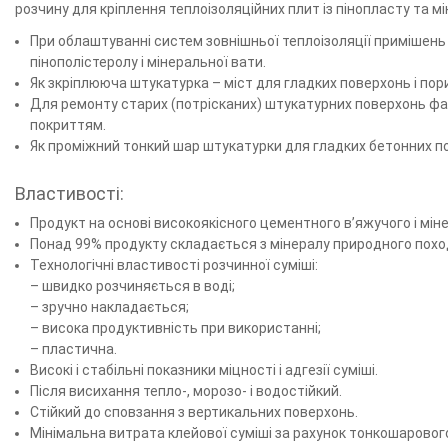
розчину для кріплення теплоізоляційних плит із пінопласту та м
При облаштуванні систем зовнішньої теплоізоляції примішень 
пінополістеролу і мінеральної вати.
Як зкріплююча штукатурка – міст для гладких поверхонь і пор
Для ремонту старих (потрісканих) штукатурних поверхонь фас
покриттям.
Як проміжний тонкий шар штукатурки для гладких бетонних п
Властивості:
Продукт на основі високоякісного цементного в’яжучого і м
Понад 99% продукту складається з мінералу природного пох
Технологічні властивості розчинної суміші:
– швидко розчиняється в воді;
– зручно накладається;
– висока продуктивність при використанні;
– пластична.
Високі і стабільні показники міцності і адгезії суміші.
Після висихання тепло-, морозо- і водостійкий.
Стійкий до сповзання з вертикальних поверхонь.
Мінімальна витрата клейової суміші за рахунок тонкошаровог