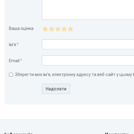
Ваша оцінка
Ім'я
Email
Зберегти моє ім’я, електронну адресу та веб-сайт у цьому
Надіслати