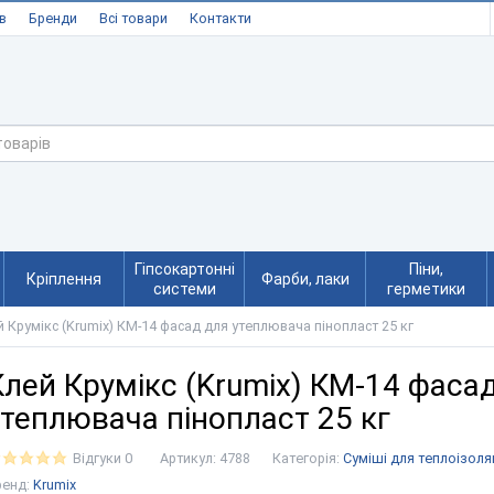
в
Бренди
Всі товари
Контакти
Гіпсокартонні
Піни,
Кріплення
Фарби, лаки
системи
герметики
 Крумікс (Krumix) КМ-14 фасад для утеплювача пінопласт 25 кг
Клей Крумікс (Krumix) КМ-14 фаса
утеплювача пінопласт 25 кг
Відгуки 0
Артикул:
4788
Категорія:
Суміші для теплоізоляц
ренд:
Krumix