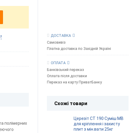
ДОСТАВКА
?
Самовивіз
Платна доставка по Західній Україні
ОПЛАТА
Банківський переказ
Оплата після доставки
Переказ на карту ПриватБанку
Схожі товари
Церезіт СТ 190 Суміш МВ
та полімерних
для кріплення і захисту
плит з мін.вати 25кг
леючого