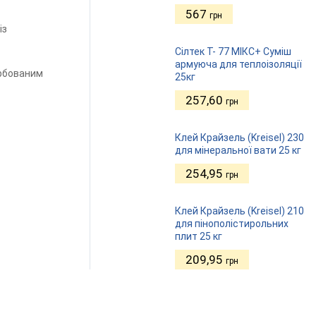
567
грн
із
Сілтек Т- 77 МІКС+ Суміш
армуюча для теплоізоляції
арбованим
25кг
257,60
грн
Клей Крайзель (Kreisel) 230
для мінеральної вати 25 кг
254,95
грн
Клей Крайзель (Kreisel) 210
для пінополістирольних
плит 25 кг
209,95
грн