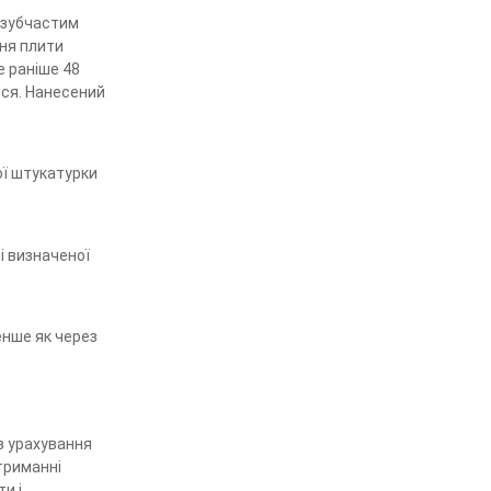
, зубчастим
ння плити
е раніше 48
ься. Нанесений
ої штукатурки
і визначеної
енше як через
ез урахування
триманні
и і