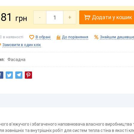
81
грн
-
+
Додати у кошик
Є в наявності
В обрані
До порівняння
Знайшли дешевше
Замовити в один клік
ип
Фасадна
ного в’яжучого і збагаченого наповнювача власного виробництва 
 зовнішніх та внутрішніх робіт для систем тепла стіна в якості к