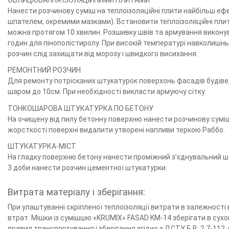
ОБЛИЦЮВАННЯ ІЗОЛЯЦІЙНИМИ ПЛИТАМИ
Нанести розчинову суміш на теплоізоляційні плити найбільш еф
шпателем, окремими мазками). Встановити теплоізоляційні пли
можна протягом 10 хвилин. Розшивку швів та армування виконув
годин для пінополістиролу. При високій температурі навколишн
розчин слід захищати від морозу і швидкого висихання.
РЕМОНТНИЙ РОЗЧИН
Для ремонту потрісканих штукатурок поверхонь фасадів будівел
шаром до 10см. При необхідності викласти армуючу сітку.
ТОНКОШАРОВА ШТУКАТУРКА ПО БЕТОНУ
На очищену від пилу бетонну поверхню нанести розчинову суміш 
жорсткості поверхні видалити утворені напливи теркою Раббо.
ШТУКАТУРКА-МІСТ
На гладку поверхню бетону нанести проміжний з’єднувальний ш
3 доби нанести розчин цементної штукатурки.
Витрата матеріалу і зберігання:
При улаштуванні скріпленої теплоізоляції витрати в залежності 
втрат. Мішки із сумішшю «KRUMIX» FASAD KM-14 зберігати в сухо
правил транспортування і зберігання згідно з ДСТУ Б В. 2.7-112