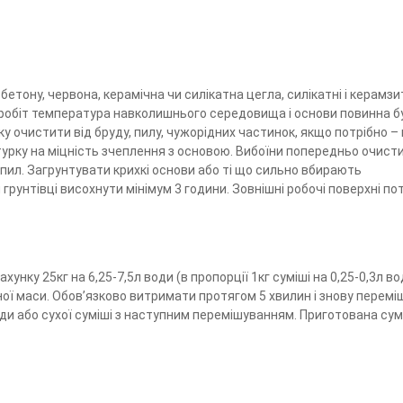
етону, червона, керамічна чи силікатна цегла, силікатні і керамз
іх робіт температура навколишнього середовища і основи повинна б
ку очистити від бруду, пилу, чужорідних частинок, якщо потрібно 
урку на міцність зчеплення з основою. Вибоїни попередньо очисти
 пил. Загрунтувати крихкі основи або ті що сильно вбирають
грунтівці висохнути мінімум 3 години. Зовнішні робочі поверхні по
унку 25кг на 6,25-7,5л води (в пропорції 1кг суміші на 0,25-0,3л в
ї маси. Обов’язково витримати протягом 5 хвилин і знову перемі
ди або сухої суміші з наступним перемішуванням. Приготована су