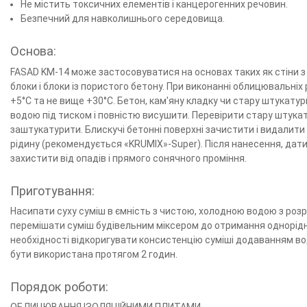
Не містить токсичних елементів і канцерогенних речовин.
Безпечний для навколишнього середовища.
Основа:
FASAD KM-14 може застосовуватися на основах таких як стіни з б
блоки і блоки із пористого бетону. При виконанні облицювальн
+5°С та не вище +30°С. Бетон, кам′яну кладку чи стару штукатур
водою під тиском і повністю висушити. Перевірити стару штукат
заштукатурити. Блискучі бетонні поверхні зачистити і видалити
рідину (рекомендується «KRUMIX»-Super). Після нанесення, дати 
захистити від опадів і прямого сонячного проміння.
Приготування:
Насипати суху суміш в ємність з чистою, холодною водою з розрах
перемішати суміш будівельним міксером до отримання однорідно
необхідності відкоригувати консистенцію суміші додаванням во
бути використана протягом 2 годин.
Порядок роботи: