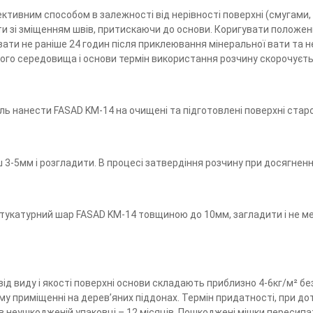
ективним способом в залежності від нерівності поверхні (смугами
ти зі зміщенням швів, притискаючи до основи. Коригувати положе
ати не раніше 24 годин після приклеювання мінеральної вати та н
ього середовища і основи термін використання розчину скорочуєт
ь нанести FASAD KM-14 на очищені та підготовлені поверхні стар
3-5мм і розгладити. В процесі затвердіння розчину при досягненн
тукатурний шар FASAD KM-14 товщиною до 10мм, загладити і не м
від виду і якості поверхні основи складають приблизно 4-6кг/м² б
му приміщенні на дерев’яних піддонах. Термін придатності, при до
, в неушкодженій упаковці – 12 місяців. Пошкоджені мішки пересипат