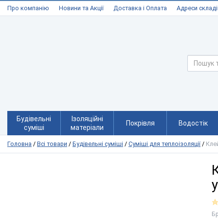
Про компанію
Новини та Акції
Доставка і Оплата
Адреси складі
Будівельні
Ізоляційні
Покрівля
Водостік
суміші
матеріали
Головна
/
Всі товари
/
Будівельні суміші
/
Суміші для теплоізоляції
/
Клей
Б