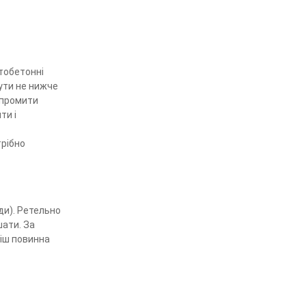
итобетонні
ути не нижче
– промити
ти і
трібно
оди). Ретельно
шати. За
міш повинна